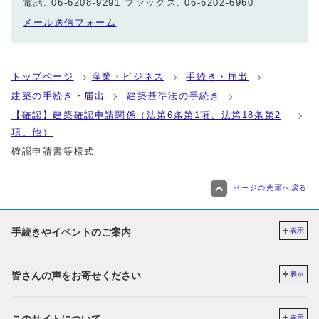
電話: 06-6208-9291 ファックス: 06-6202-6960
メール送信フォーム
トップページ
産業・ビジネス
手続き・届出
建築の手続き・届出
建築基準法の手続き
【確認】建築確認申請関係（法第6条第1項、法第18条第2
項、他）
確認申請書等様式
ページの先頭へ戻る
手続きやイベントのご案内
表示
皆さんの声をお寄せください
表示
このサイトについて
表示