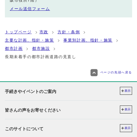
阪市役所7階）
メール送信フォーム
トップページ
市政
方針・条例
主要な計画、指針・施策
事業別計画、指針・施策
都市計画
都市施設
長期未着手の都市計画道路の見直し
ページの先頭へ戻る
手続きやイベントのご案内
表示
皆さんの声をお寄せください
表示
このサイトについて
表示