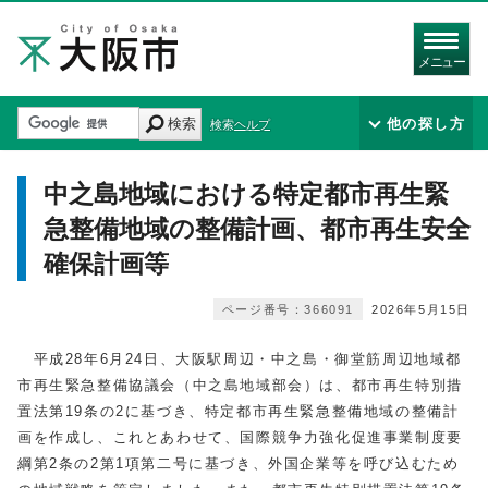
メニュー
検索
他の探し方
検索ヘルプ
中之島地域における特定都市再生緊
急整備地域の整備計画、都市再生安全
確保計画等
ページ番号：366091
2026年5月15日
平成28年6月24日、大阪駅周辺・中之島・御堂筋周辺地域都
市再生緊急整備協議会（中之島地域部会）は、都市再生特別措
置法第19条の2に基づき、特定都市再生緊急整備地域の整備計
画を作成し、これとあわせて、国際競争力強化促進事業制度要
綱第2条の2第1項第二号に基づき、外国企業等を呼び込むため