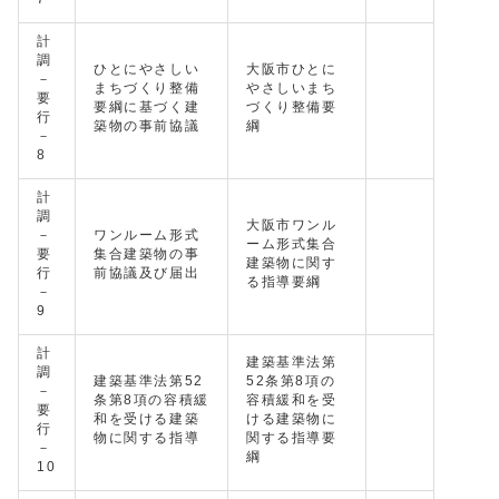
計
調
ひとにやさしい
大阪市ひとに
－
まちづくり整備
やさしいまち
要
要綱に基づく建
づくり整備要
行
築物の事前協議
綱
－
8
計
調
大阪市ワンル
－
ワンルーム形式
ーム形式集合
要
集合建築物の事
建築物に関す
行
前協議及び届出
る指導要綱
－
9
計
建築基準法第
調
建築基準法第52
52条第8項の
－
条第8項の容積緩
容積緩和を受
要
和を受ける建築
ける建築物に
行
物に関する指導
関する指導要
－
綱
10