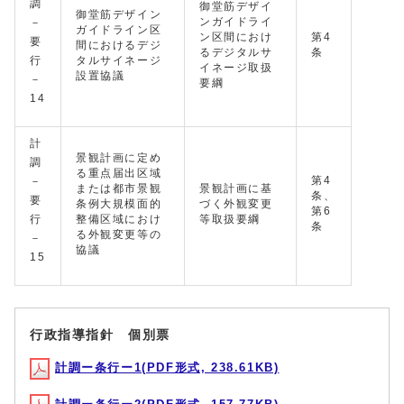
調
御堂筋デザイ
御堂筋デザイン
ンガイドライ
－
ガイドライン区
ン区間におけ
第4
要
間におけるデジ
るデジタルサ
条
行
タルサイネージ
イネージ取扱
設置協議
－
要綱
14
計
景観計画に定め
調
る重点届出区域
第4
－
または都市景観
景観計画に基
条、
要
条例大規模面的
づく外観変更
第6
行
整備区域におけ
等取扱要綱
条
る外観変更等の
－
協議
15
行政指導指針 個別票
計調ー条行ー1(PDF形式, 238.61KB)