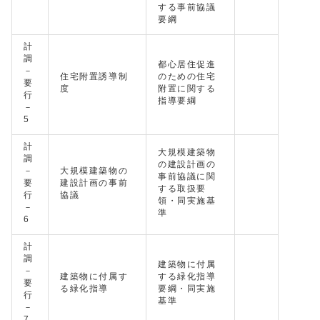
する事前協議
要綱
計
調
都心居住促進
－
住宅附置誘導制
のための住宅
要
度
附置に関する
行
指導要綱
－
5
計
大規模建築物
調
の建設計画の
－
大規模建築物の
事前協議に関
要
建設計画の事前
する取扱要
行
協議
領・同実施基
－
準
6
計
調
建築物に付属
－
建築物に付属す
する緑化指導
要
る緑化指導
要綱・同実施
行
基準
－
7