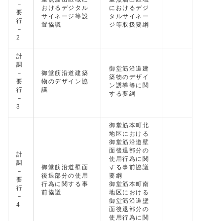
－
おけるデジタル
におけるデジ
要
サイネージ等設
タルサイネー
行
置協議
ジ等取扱要綱
－
2
計
調
御堂筋沿道建
－
御堂筋沿道建築
築物のデザイ
要
物のデザイン協
ン誘導等に関
行
議
する要綱
－
3
御堂筋本町北
地区における
御堂筋沿道壁
面後退部分の
計
使用行為に関
調
御堂筋沿道壁面
する事前協議
－
後退部分の使用
要綱
要
行為に関する事
御堂筋本町南
行
前協議
地区における
－
御堂筋沿道壁
4
面後退部分の
使用行為に関