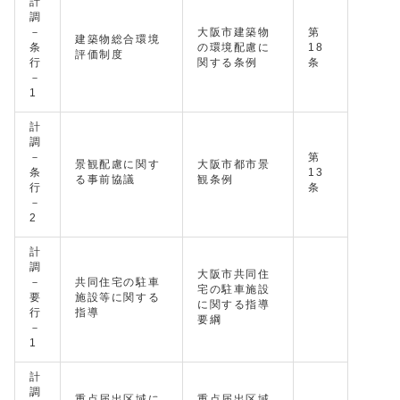
計
調
－
大阪市建築物
第
建築物総合環境
条
の環境配慮に
18
評価制度
行
関する条例
条
－
1
計
調
－
第
景観配慮に関す
大阪市都市景
条
13
る事前協議
観条例
行
条
－
2
計
調
大阪市共同住
－
共同住宅の駐車
宅の駐車施設
要
施設等に関する
に関する指導
行
指導
要綱
－
1
計
調
重点届出区域に
重点届出区域