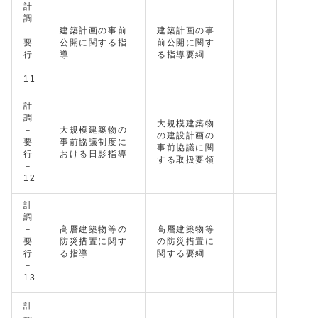
計
調
－
建築計画の事前
建築計画の事
要
公開に関する指
前公開に関す
行
導
る指導要綱
－
11
計
調
大規模建築物
－
大規模建築物の
の建設計画の
要
事前協議制度に
事前協議に関
行
おける日影指導
する取扱要領
－
12
計
調
－
高層建築物等の
高層建築物等
要
防災措置に関す
の防災措置に
行
る指導
関する要綱
－
13
計