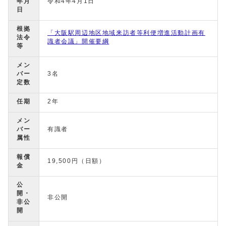
年月
令和4年4月1日
日
根拠
「大阪駅周辺地区地域来訪者等利便増進活動計画有
法令
識者会議」開催要綱
等
メン
バー
3名
定数
任期
2年
メン
バー
有識者
属性
報償
19,500円（日額）
金
公
開・
非公開
非公
開