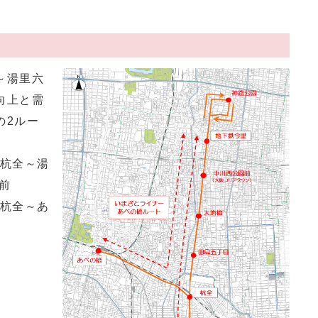
～湯里六
向上と需
の2ルー
杭全～湯
前
杭全～あ