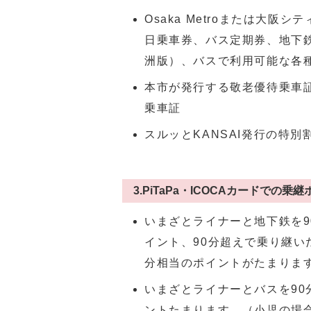
Osaka Metroまたは大
日乗車券、バス定期券、地下
洲版）、バスで利用可能な各種
本市が発行する敬老優待乗車
乗車証
スルッとKANSAI発行の特別
3.PiTaPa・ICOCAカードでの乗
いまざとライナーと地下鉄を90分
イント、90分超えで乗り継い
分相当のポイントがたまりま
いまざとライナーとバスを90分以
ントたまります。（小児の場