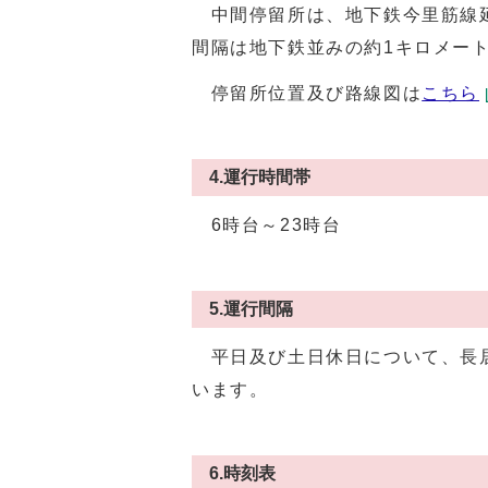
中間停留所は、地下鉄今里筋線延
間隔は地下鉄並みの約1キロメー
停留所位置及び路線図は
こちら
4.運行時間帯
6時台～23時台
5.運行間隔
平日及び土日休日について、長居
います。
6.時刻表