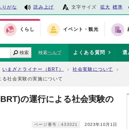
ふりがな
読み上げ
文字サイズ
拡大
標準
くらし
イベント・観光
よくある質問
選
検索
検索ヘルプ
いまざとライナー（BRT）
社会実験について
による社会実験の実施について
BRT)の運行による社会実験の
ページ番号：433321
2023年10月1日