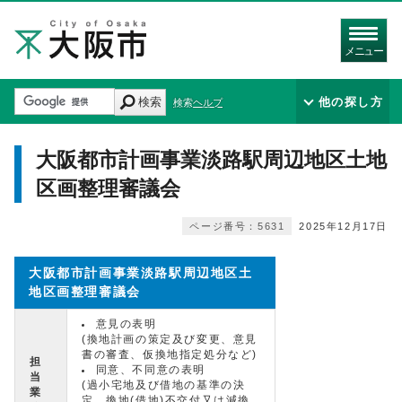
メニュー
検索
他の探し方
検索ヘルプ
大阪都市計画事業淡路駅周辺地区土地
区画整理審議会
ページ番号：5631
2025年12月17日
大阪都市計画事業淡路駅周辺地区土
地区画整理審議会
意見の表明
(換地計画の策定及び変更、意見
書の審査、仮換地指定処分など)
担
同意、不同意の表明
当
(過小宅地及び借地の基準の決
業
定、換地(借地)不交付又は減換