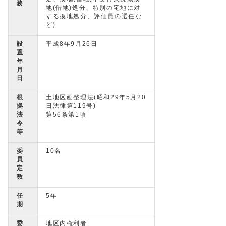
務
地(借地)処分、特別の宅地に対
する換地処分、評価員の選任な
ど)
設
平成8年9月26日
置
年
月
日
根
土地区画整理法(昭和29年5月20
拠
日法律第119号)
法
第56条第1項
令
等
委
10名
員
定
数
任
5年
期
委
地区内権利者