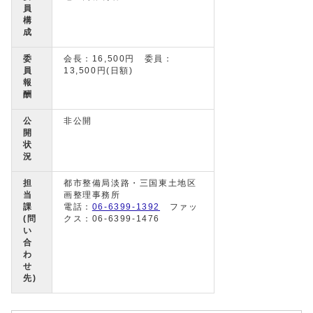
員
構
成
委
会長：16,500円 委員：
員
13,500円(日額)
報
酬
公
非公開
開
状
況
担
都市整備局淡路・三国東土地区
当
画整理事務所
課
電話：
06-6399-1392
ファッ
(問
クス：06-6399-1476
い
合
わ
せ
先)