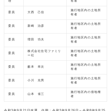
理
有者
施行地区内の土地所
委員
大西 己信
有者
施行地区内の土地所
委員
新崎 治彦
有者
施行地区内の土地所
委員
増田 功夫
有者
株式会社住宅ファミリ
施行地区内の土地所
委員
ー社
有者
施行地区内の土地所
委員
藪本 幸次
有者
施行地区内の土地所
委員
小川 光男
有者
施行地区内の借地権
委員
山本 省三
者
令和3年9月21日改選、任期：令和3年9月26日～令和8年9月25