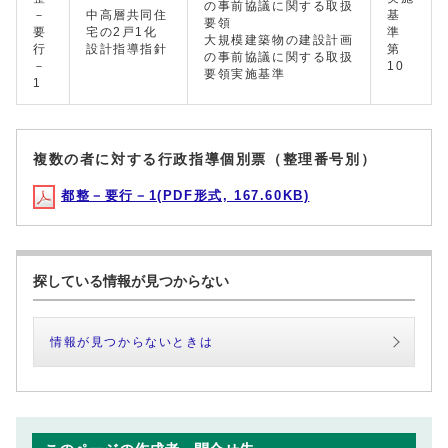
の事前協議に関する取扱
－
中高層共同住
基
要領
要
宅の2戸1化
準
大規模建築物の建設計画
行
設計指導指針
第
の事前協議に関する取扱
－
10
要領実施基準
1
複数の者に対する行政指導個別票（整理番号別）
都整－要行－1(PDF形式, 167.60KB)
探している情報が見つからない
情報が見つからないときは