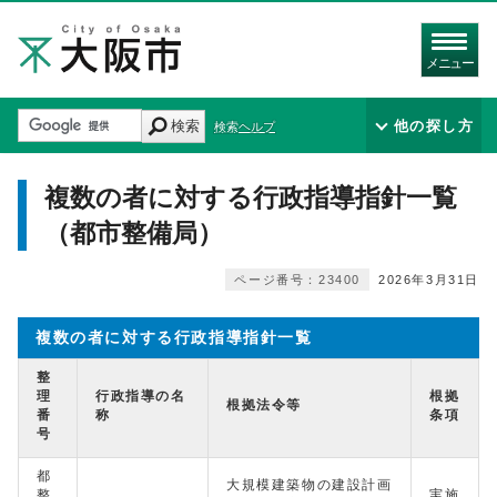
メニュー
検索
他の探し方
検索ヘルプ
複数の者に対する行政指導指針一覧
（都市整備局）
ページ番号：23400
2026年3月31日
複数の者に対する行政指導指針一覧
整
理
行政指導の名
根拠
根拠法令等
番
称
条項
号
都
大規模建築物の建設計画
整
実施