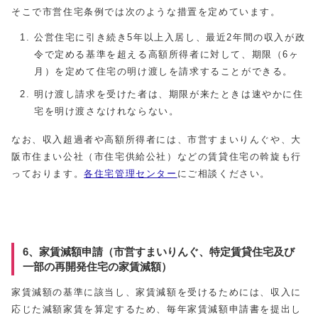
そこで市営住宅条例では次のような措置を定めています。
公営住宅に引き続き5年以上入居し、最近2年間の収入が政
令で定める基準を超える高額所得者に対して、期限（6ヶ
月）を定めて住宅の明け渡しを請求することができる。
明け渡し請求を受けた者は、期限が来たときは速やかに住
宅を明け渡さなけれならない。
なお、収入超過者や高額所得者には、市営すまいりんぐや、大
阪市住まい公社（市住宅供給公社）などの賃貸住宅の斡旋も行
っております。
各住宅管理センター
にご相談ください。
6、家賃減額申請（市営すまいりんぐ、特定賃貸住宅及び
一部の再開発住宅の家賃減額）
家賃減額の基準に該当し、家賃減額を受けるためには、収入に
応じた減額家賃を算定するため、毎年家賃減額申請書を提出し