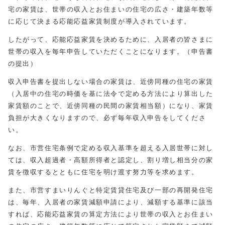
宅の家賃は、世帯の収入とお住まいの住宅の広さ・建築年数等
に応じて決まる応能応益家賃制度が導入されています。
したがって、応能応益家賃を決めるために、入居者の皆さまに
世帯の収入を毎年申告していただくことになります。（申告書
の提出）
収入申告書を提出しない場合の家賃は、近傍同種の住宅の家賃
（入居中の住宅の時価を基に法令で定める方法により算出した
家賃額のことで、近傍同種の民間の家賃相当額）になり、家賃
負担が大きくなりますので、必ず毎年収入申告をしてくださ
い。
なお、市営住宅条例で定める収入基準を超える入居世帯に対し
ては、収入超過者・高額所得者と認定し、割り増し相当分の家
賃を徴収するとともに住宅を明け渡す努力等を求めます。
また、市営すまいりんぐと特定賃貸住宅及び一部の再開発住宅
は、毎年、入居者の家賃減額申請により、減額する基準に該当
すれば、応能応益家賃の算定方法により世帯の収入とお住まい