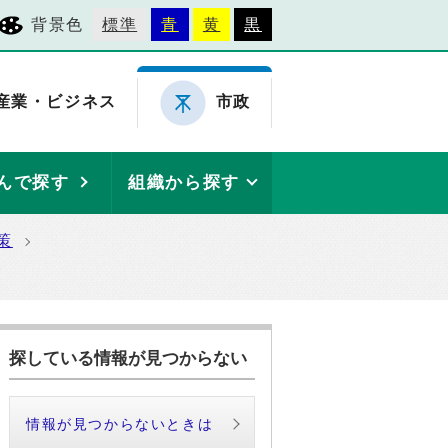
背景色
標準
青
黄
黒
産業・ビジネス
市政
んで探す
組織から探す
策
業
探している情報が見つからない
情報が見つからないときは