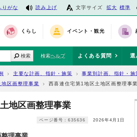
ふりがな
読み上げ
文字サイズ
拡大
標準
くらし
イベント・観光
よくある質問
選
検索
検索ヘルプ
例
主要な計画、指針・施策
事業別計画、指針・施
土地区画整理事業
西喜連住宅第1地区土地区画整理事
区土地区画整理事業
ページ番号：635636
2026年4月1日
画整理事業