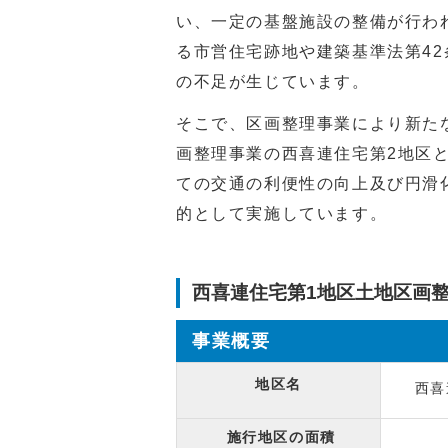
い、一定の基盤施設の整備が行わ
る市営住宅跡地や建築基準法第
42
の不足が生じています。
そこで、区画整理事業により新た
画整理事業の西喜連住宅第2地区
ての交通の利便性の向上及び円滑
的として実施しています。
西喜連住宅第1地区土地区画
事業概要
地区名
西喜
施行地区の面積