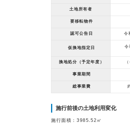
土地所有者
要移転物件
認可公告日
令
令
仮換地指定日
換地処分（予定年度）
（
事業期間
総事業費
施行前後の土地利用変化
施行面積：3985.52㎡