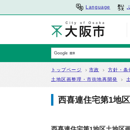
Language
トップページ
市政
方針・条
土地区画整理・市街地再開発
西喜連住宅第1地
西喜連住宅第1地区土地区