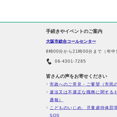
手続きやイベントのご案内
大阪市総合コールセンター
8時00分から21時00分まで（年
06-4301-7285
皆さんの声をお寄せください
市政へのご意見・ご要望（市民
違法又は不適正な職務に関する
通報）
こどものいじめ、児童虐待体罰
SOS