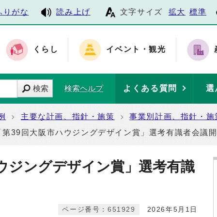
ふりがな
読み上げ
文字サイズ
拡大
標準
くらし
イベント・観光
よくある質問
選
検索
検索ヘルプ
例
主要な計画、指針・施策
事業別計画、指針・施
「第39回大阪市ハウジングデザイン賞」選考有識者会議
ハウジングデザイン賞」選考有識
ページ番号：651929
2026年5月1日