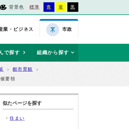
背景色
標準
青
黄
黒
産業・ビジネス
市政
んで探す
組織から探す
策
都市景観
開催要領
似たページを探す
住まい