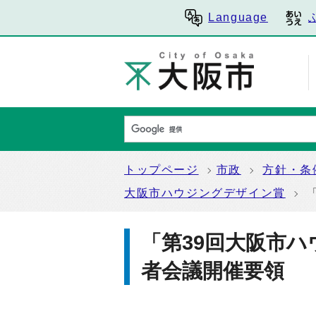
Language
トップページ
市政
方針・条
大阪市ハウジングデザイン賞
「第39回大阪市
者会議開催要領