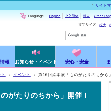
サイトマ
Language
English
中文簡体
한글
Other Lan
文字サイズ
拡大
情報
お知らせ・イベント
安心・安全
ま
ント
イベント
第16回絵本展「ものがたりのちから
ものがたりのちから」開催！
】