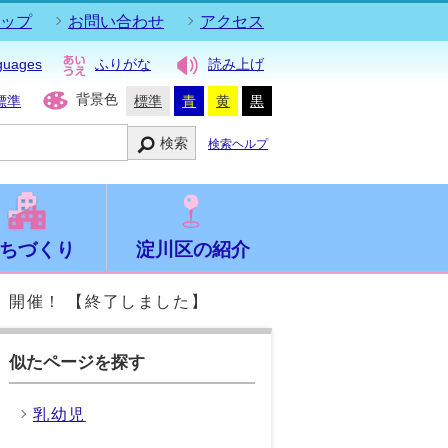
ップ
お問い合わせ
アクセス
guages
ふりがな
読み上げ
背景色
標準
標準
青
黄
黒
検索
検索ヘルプ
ちづくり
淀川区の紹介
」開催！ 【終了しました】
似たページを探す
乳幼児