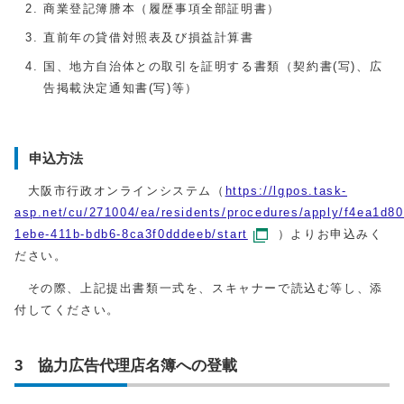
商業登記簿謄本（履歴事項全部証明書）
直前年の貸借対照表及び損益計算書
国、地方自治体との取引を証明する書類（契約書(写)、広
告掲載決定通知書(写)等）
申込方法
大阪市行政オンラインシステム（
https://lgpos.task-
asp.net/cu/271004/ea/residents/procedures/apply/f4ea1d80
1ebe-411b-bdb6-8ca3f0dddeeb/start
）よりお申込みく
ださい。
その際、上記提出書類一式を、スキャナーで読込む等し、添
付してください。
3 協力広告代理店名簿への登載