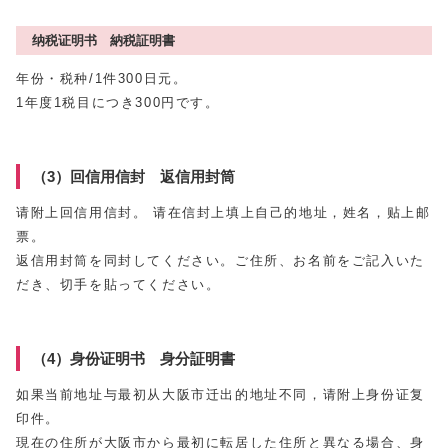
纳税证明书 納税証明書
年份・税种/1件300日元。
1年度1税目につき300円です。
（3）回信用信封 返信用封筒
请附上回信用信封。 请在信封上填上自己的地址，姓名，贴上邮
票。
返信用封筒を同封してください。ご住所、お名前をご記入いた
だき、切手を貼ってください。
（4）身份证明书 身分証明書
如果当前地址与最初从大阪市迁出的地址不同，请附上身份证复
印件。
現在の住所が大阪市から最初に転居した住所と異なる場合、身