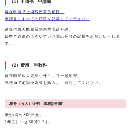
（1）申请书 申請書
请在申请书上填写所有的项目。
申請書にすべての項目を記載してください。
请提供白天能联系到您的电话号码。
日中ご連絡のつきやすいお電話番号の記載をお願いいたしま
す。
（2）费用 手数料
请在邮局购买定额小外汇，并一起邮寄。
郵便局で定額小為替を購入し、同封してください。
税务（收入）证书 課税証明書
年份/每封300日元。
1年度につき300円です。