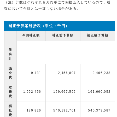
（注）計数はそれぞれ百万円単位で四捨五入しているので、端
数において合計とは一致しない場合がある。
補正予算案総括表（単位：千円）
今回補正額
補正前予算額
補正後予算額
一
般
会
計
議
会
9,431
2,456,807
2,466,238
費
総
務
1,992,456
159,667,596
161,660,052
費
福
祉
180,826
540,192,761
540,373,587
費