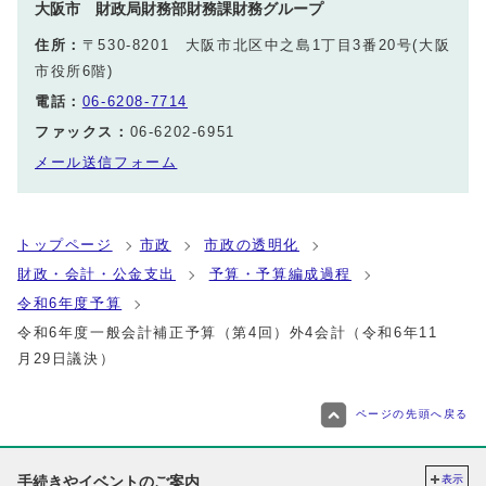
大阪市 財政局財務部財務課財務グループ
住所：
〒530-8201 大阪市北区中之島1丁目3番20号(大阪
市役所6階)
電話：
06-6208-7714
ファックス：
06-6202-6951
メール送信フォーム
トップページ
市政
市政の透明化
財政・会計・公金支出
予算・予算編成過程
令和6年度予算
令和6年度一般会計補正予算（第4回）外4会計（令和6年11
月29日議決）
ページの先頭へ戻る
手続きやイベントのご案内
表示