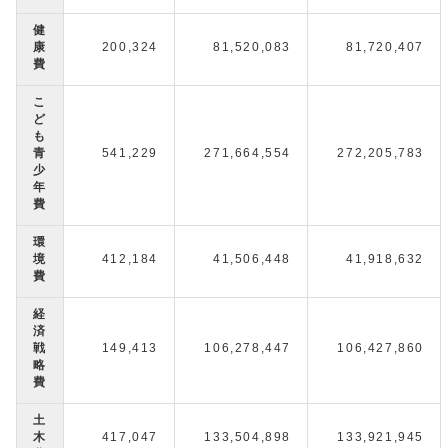
健
康
200,324
81,520,083
81,720,407
費
こ
ど
も
青
541,229
271,664,554
272,205,783
少
年
費
環
境
412,184
41,506,448
41,918,632
費
経
済
戦
149,413
106,278,447
106,427,860
略
費
土
木
417,047
133,504,898
133,921,945