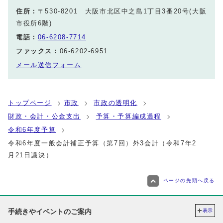
住所：
〒530-8201 大阪市北区中之島1丁目3番20号(大阪
市役所6階)
電話：
06-6208-7714
ファックス：
06-6202-6951
メール送信フォーム
トップページ
市政
市政の透明化
財政・会計・公金支出
予算・予算編成過程
令和6年度予算
令和6年度一般会計補正予算（第7回）外3会計（令和7年2
月21日議決）
ページの先頭へ戻る
手続きやイベントのご案内
表示