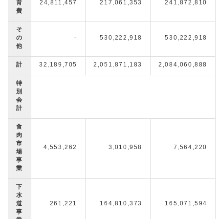
育
24,811,457
217,061,353
241,872,810
費
そ
の
-
530,222,918
530,222,918
他
計
32,189,705
2,051,871,183
2,084,060,888
特
別
会
計
食
肉
市
4,553,262
3,010,958
7,564,220
場
事
業
下
水
道
261,221
164,810,373
165,071,594
事