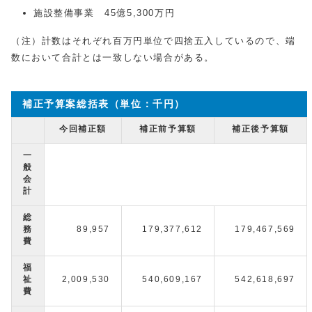
施設整備事業 45億5,300万円
（注）計数はそれぞれ百万円単位で四捨五入しているので、端
数において合計とは一致しない場合がある。
補正予算案総括表（単位：千円）
今回補正額
補正前予算額
補正後予算額
一
般
会
計
総
務
89,957
179,377,612
179,467,569
費
福
祉
2,009,530
540,609,167
542,618,697
費