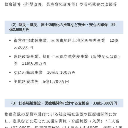
校舎補修（外壁改修、長寿命化改修等）や老朽校舎の改築等
（2）防災・減災、国土強靭化の推進など安全・安心の確保 39
億2,600万円
市営住宅建替事業、三国東地区土地区画整理事業 12億
5,200万円
道路改築事業、福町十三線立体交差事業（阪神なんば線）
等 11億600万円
なにわ筋線事業 10億5,100万円
主航路浚渫等 5億1,700万円
（3）社会福祉施設・医療機関等に対する支援金 33億6,300万円
物価高騰の影響を受けている社会福祉施設や医療機関等に対
し、定員などに応じた支援を実施（介護施設（入所）：1人当
たり32,000円、民間保育施設：1人当たり5,600円、病院：1床