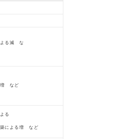
よる減 な
ど
増 など
よる
増
築による増 など