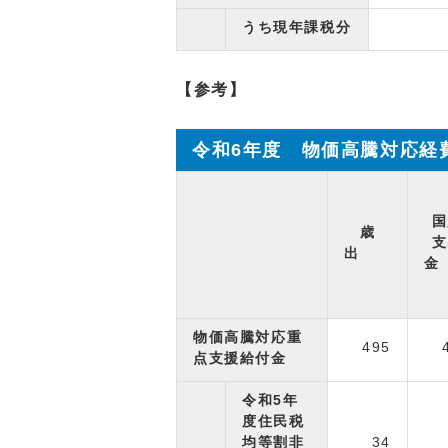
うち現年課税分
【参考】
令和6年度 物価高騰対応経
国
歳
支
出
物価高騰対応重
495
点支援給付金
令和5年
度住民税
均等割非
34