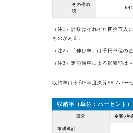
その他の
64
税
（注1）計数はそれぞれ四捨五入
ものがある。
（注2）「伸び率」は千円単位の
（注3）定額減税による影響額は－
収納率は令和5年度決算98.7パ
収納率（単位：パーセント）
区分
令和6年
市税総計