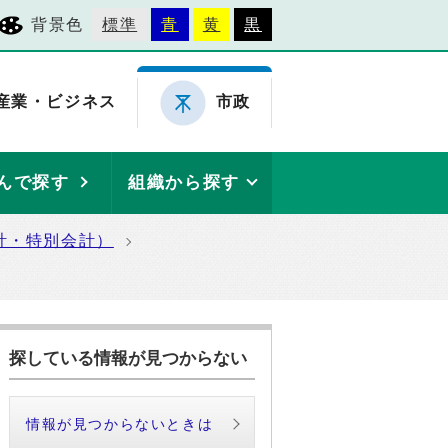
背景色
標準
青
黄
黒
産業・ビジネス
市政
んで探す
組織から探す
計・特別会計）
探している情報が見つからない
情報が見つからないときは