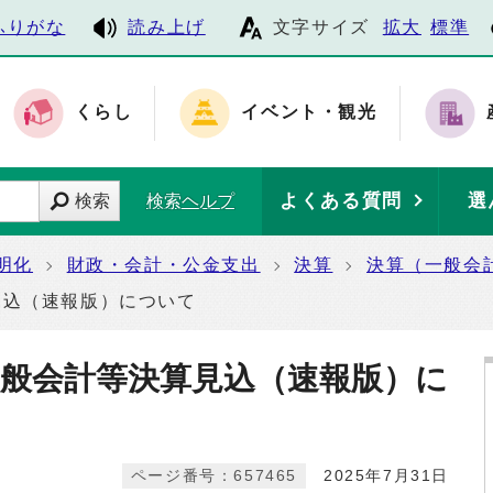
ふりがな
読み上げ
文字サイズ
拡大
標準
くらし
イベント・観光
よくある質問
選
検索
検索ヘルプ
明化
財政・会計・公金支出
決算
決算（一般会
見込（速報版）について
一般会計等決算見込（速報版）に
ページ番号：657465
2025年7月31日