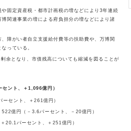
税や固定資産税・都市計画税の増などにより3年連続
万博関連事業の増による府負担分の増などにより諸
方、障がい者自立支援給付費等の扶助費や、万博関
となっている。
の剰余となり、市債残高についても縮減を図ることが
ーセント、＋1,096億円）
2パーセント、＋261億円）
22億円（－3.6パーセント、－20億円）
＋20.1パーセント、＋251億円）