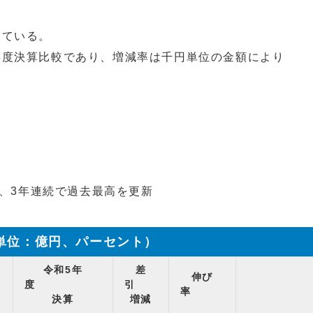
っている。
年度決算比較であり、増減率は千円単位の金額により
り、3年連続で過去最高を更新
単位：億円、パーセント）
令和5年
差
伸び
度
度
引
率
決算
増減