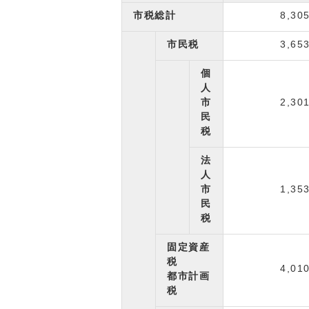
市税総計
8,30
市民税
3,65
個
人
市
2,30
民
税
法
人
市
1,35
民
税
固定資産
税
4,01
都市計画
税