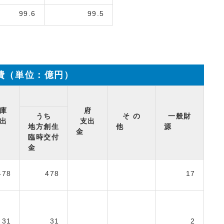
99.6
99.5
費（単位：億円）
庫
府
うち
そ の
一般財
出
支出
地方創生
他
源
金
金
臨時交付
金
478
478
17
31
31
2