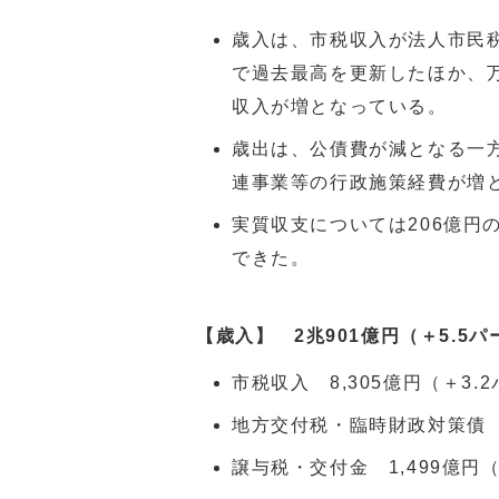
歳入は、市税収入が法人市民
で過去最高を更新したほか、
収入が増となっている。
歳出は、公債費が減となる一
連事業等の行政施策経費が増
実質収支については206億円
できた。
【歳入】 2兆901億円（＋5.5パ
市税収入 8,305億円（＋3.
地方交付税・臨時財政対策債 5
譲与税・交付金 1,499億円（