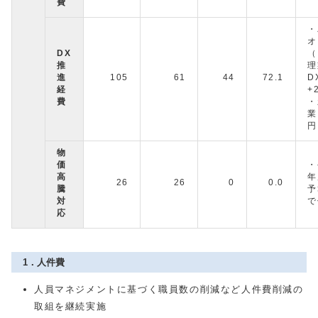
費
・
オ
DX
（
推
理
進
105
61
44
72.1
経
+
費
・
業
円
物
価
・
高
年
26
26
0
0.0
騰
予
対
で
応
1．人件費
人員マネジメントに基づく職員数の削減など人件費削減の
取組を継続実施