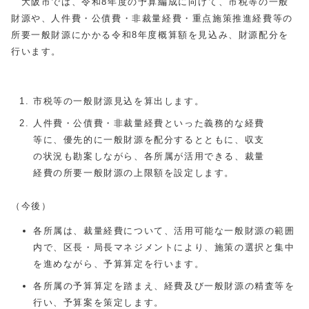
大阪市では、令和8年度の予算編成に向けて、市税等の一般
財源や、人件費・公債費・非裁量経費・重点施策推進経費等の
所要一般財源にかかる令和8年度概算額を見込み、財源配分を
行います。
市税等の一般財源見込を算出します。
人件費・公債費・非裁量経費といった義務的な経費
等に、優先的に一般財源を配分するとともに、収支
の状況も勘案しながら、各所属が活用できる、裁量
経費の所要一般財源の上限額を設定します。
（今後）
各所属は、裁量経費について、活用可能な一般財源の範囲
内で、区長・局長マネジメントにより、施策の選択と集中
を進めながら、予算算定を行います。
各所属の予算算定を踏まえ、経費及び一般財源の精査等を
行い、予算案を策定します。