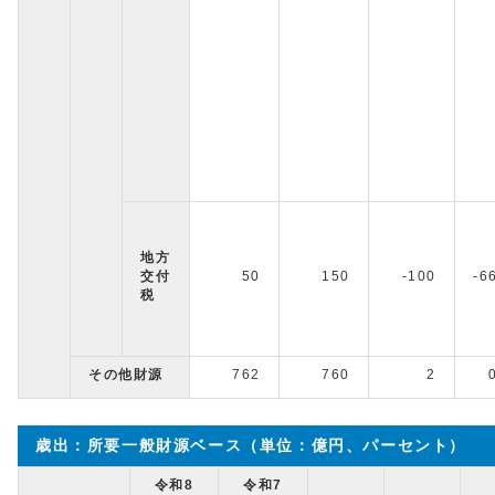
地方
交付
50
150
-100
-6
税
その他財源
762
760
2
歳出：所要一般財源ベース（単位：億円、パーセント）
令和8
令和7