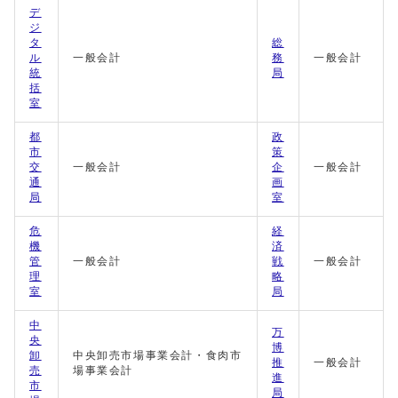
デ
ジ
タ
総
ル
一般会計
務
一般会計
統
局
括
室
都
政
市
策
交
一般会計
企
一般会計
通
画
局
室
危
経
機
済
管
一般会計
戦
一般会計
理
略
室
局
中
万
央
博
卸
中央卸売市場事業会計・食肉市
推
一般会計
売
場事業会計
進
市
局