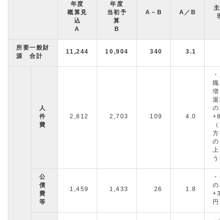
年度
年度
概算見
当初予
A－B
A／B
込
算
A
B
所要一般財
11,244
10,904
340
3.1
源 合計
・
職
増
退
人
件
2,812
2,703
109
4.0
+
費
（
方
の
上
う
公
・
債
1,459
1,433
26
1.8
費
+
等
円