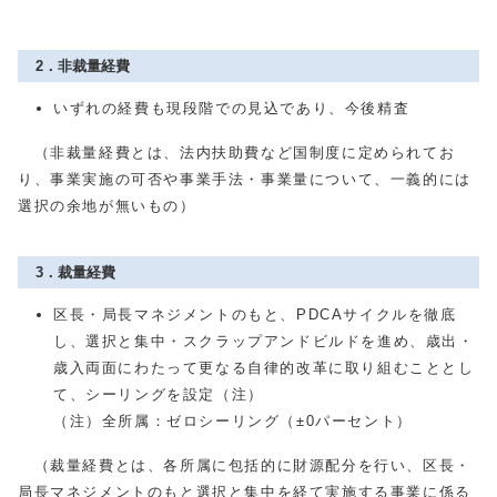
2．非裁量経費
いずれの経費も現段階での見込であり、今後精査
（非裁量経費とは、法内扶助費など国制度に定められてお
り、事業実施の可否や事業手法・事業量について、一義的には
選択の余地が無いもの）
3．裁量経費
区長・局長マネジメントのもと、PDCAサイクルを徹底
し、選択と集中・スクラップアンドビルドを進め、歳出・
歳入両面にわたって更なる自律的改革に取り組むこととし
て、シーリングを設定（注）
（注）全所属：ゼロシーリング（±0パーセント）
（裁量経費とは、各所属に包括的に財源配分を行い、区長・
局長マネジメントのもと選択と集中を経て実施する事業に係る