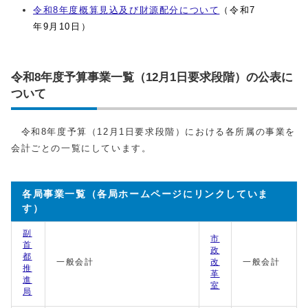
令和8年度概算見込及び財源配分について
（令和7
年9月10
日）
令和8年度予算事業一覧（12月1日要求段階）の公表に
ついて
令和8年度予算（12月1日要求段階）における各所属の事業を
会計ごとの一覧にしています。
各局事業一覧（各局ホームページにリンクしていま
す）
副
市
首
政
都
一般会計
改
一般会計
推
革
進
室
局