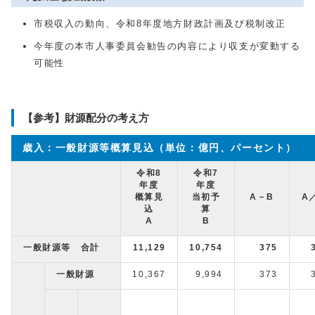
市税収入の動向、令和8年度地方財政計画及び税制改正
今年度の本市人事委員会勧告の内容により収支が変動する
可能性
【参考】財源配分の考え方
歳入：一般財源等概算見込（単位：億円、パーセント）
令和8
令和7
年度
年度
概算見
当初予
A－B
A
込
算
A
B
一般財源等 合計
11,129
10,754
375
一般財源
10,367
9,994
373