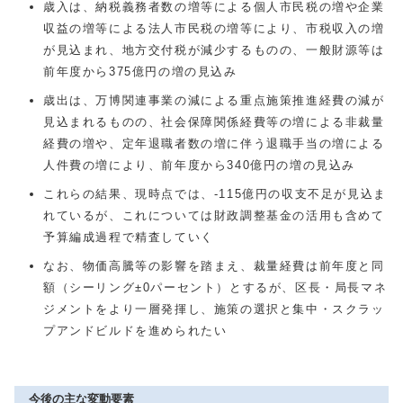
歳入は、納税義務者数の増等による個人市民税の増や企業
収益の増等による法人市民税の増等により、市税収入の増
が見込まれ、地方交付税が減少するものの、一般財源等は
前年度から375億円の増の見込み
歳出は、万博関連事業の減による重点施策推進経費の減が
見込まれるものの、社会保障関係経費等の増による非裁量
経費の増や、定年退職者数の増に伴う退職手当の増による
人件費の増により、前年度から340億円の増の見込み
これらの結果、現時点では、-115億円の収支不足が見込ま
れているが、これについては財政調整基金の活用も含めて
予算編成過程で精査していく
なお、物価高騰等の影響を踏まえ、裁量経費は前年度と同
額（シーリング±0パーセント）とするが、区長・局長マネ
ジメントをより一層発揮し、施策の選択と集中・スクラッ
プアンドビルドを進められたい
今後の主な変動要素