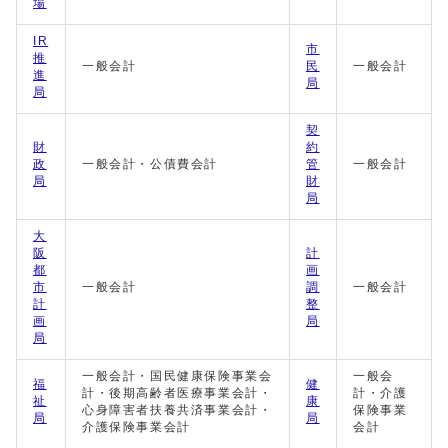
場
IR
市
推
一般会計
民
一般会計
進
局
局
契
財
約
政
一般会計・公債費会計
管
一般会計
局
財
局
大
阪
計
都
画
市
一般会計
調
一般会計
計
整
画
局
局
一般会計・国民健康保険事業会
一般会
福
健
計・後期高齢者医療事業会計・
計・介護
祉
康
心身障害者扶養共済事業会計・
保険事業
局
局
介護保険事業会計
会計