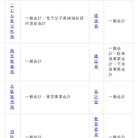
こ
ど
も
環
一般会計・母子父子寡婦福祉貸
青
境
一般会計
付資金会計
少
局
年
局
一般会
都
計・駐車
市
建
場事業会
整
一般会計
設
計・下水
備
局
道事業会
局
計
大
阪
会
港
一般会計・港営事業会計
計
一般会計
湾
室
局
教
育
委
消
員
防
一般会計
一般会計