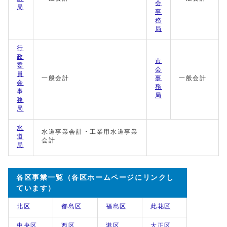
会
局
事
務
局
行
政
市
委
会
員
一般会計
事
一般会計
会
務
事
局
務
局
水
水道事業会計・工業用水道事業
道
会計
局
各区事業一覧（各区ホームページにリンクし
ています）
北区
都島区
福島区
此花区
中央区
西区
港区
大正区