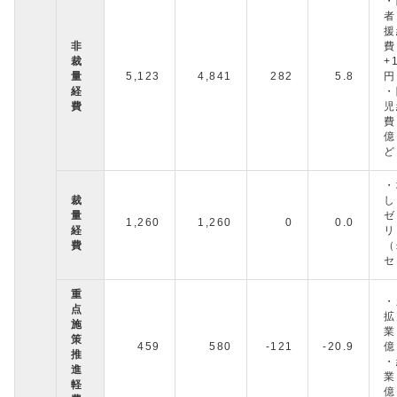
・
者
援
非
裁
+
量
5,123
4,841
282
5.8
円
経
・
費
児
費
億
ど
・
裁
し
量
ゼ
1,260
1,260
0
0.0
経
リ
費
（
セ
重
・
点
拡
施
業
策
459
580
-121
-20.9
億
推
・
進
業
軽
億