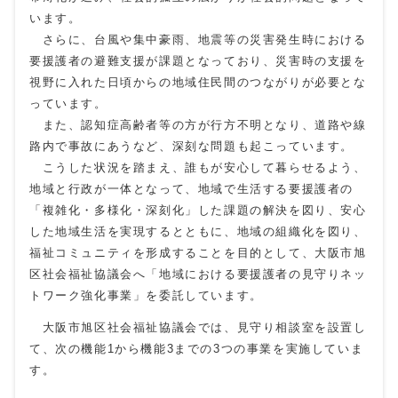
います。
さらに、台風や集中豪雨、地震等の災害発生時における
要援護者の避難支援が課題となっており、災害時の支援を
視野に入れた日頃からの地域住民間のつながりが必要とな
っています。
また、認知症高齢者等の方が行方不明となり、道路や線
路内で事故にあうなど、深刻な問題も起こっています。
こうした状況を踏まえ、誰もが安心して暮らせるよう、
地域と行政が一体となって、地域で生活する要援護者の
「複雑化・多様化・深刻化」した課題の解決を図り、安心
した地域生活を実現するとともに、地域の組織化を図り、
福祉コミュニティを形成することを目的として、大阪市旭
区社会福祉協議会へ「地域における要援護者の見守りネッ
トワーク強化事業」を委託しています。
大阪市旭区社会福祉協議会では、見守り相談室を設置し
て、次の機能1から機能3までの3つの事業を実施していま
す。