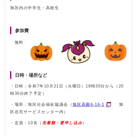
旭区内の中学生・高校生
参加費
無料
日時・場所など
・日時：令和
7
年
10
月
21
日（火曜日）
18
時
30
分から（
20
時
30
分終了予定）
・場所：旭区社会福祉協議会（
旭区高殿
6-16-1
旭
区在宅サービスセンター内）
・定員：
10
名（
先着順・要申し込み
）