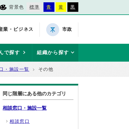
背景色
標準
青
黄
黒
産業・ビジネス
市政
んで探す
組織から探す
口・施設一覧
その他
同じ階層にある他のカテゴリ
相談窓口・施設一覧
相談窓口