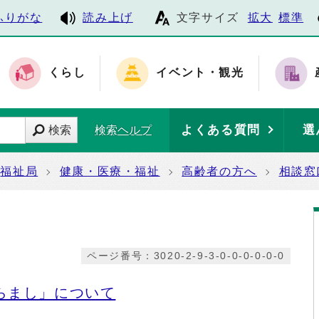
ふりがな
読み上げ
文字サイズ
拡大
標準
くらし
イベント・観光
よくある質問
選
検索
検索ヘルプ
福祉局
健康・医療・福祉
高齢者の方へ
相談窓
ページ番号：3020-2-9-3-0-0-0-0-0-0
らまし」について