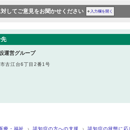
に対してご意見をお聞かせください
入力欄を開く
せ先
設運営グループ
田市古江台6丁目2番1号
医療・福祉
認知症の方への支援
認知症の状態に応