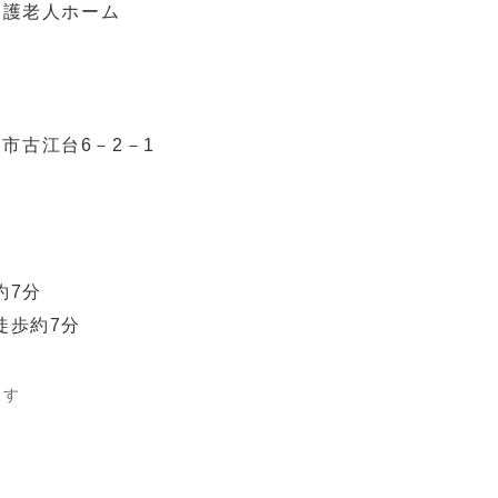
養護老人ホーム
田市古江台6－2－1
約7分
徒歩約7分
ます