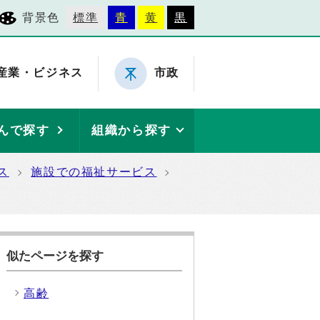
背景色
標準
青
黄
黒
産業・ビジネス
市政
んで探す
組織から探す
ス
施設での福祉サービス
似たページを探す
高齢