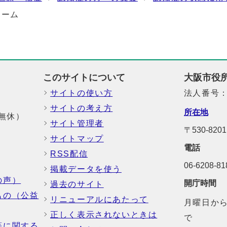
ホーム
このサイトについて
大阪市役
サイトの使い方
法人番号：6
サイトの考え方
所在地
中無休）
サイト管理者
〒530-8
サイトマップ
電話
RSS配信
06-6208-
掲載データを使う
の声）
開庁時間
過去のサイト
もの（公益
リニューアルにあたって
月曜日から
正しく表示されないときは
で
等に関する