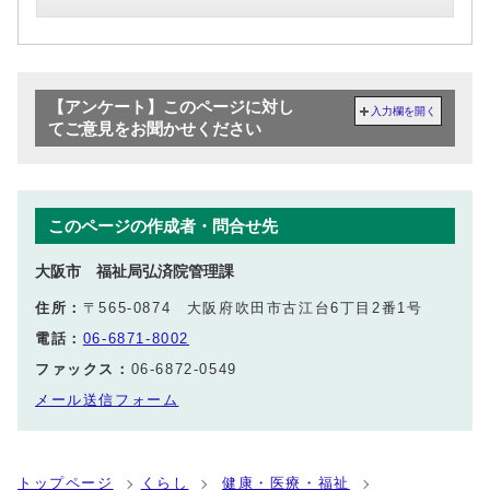
【アンケート】このページに対し
入力欄を開く
てご意見をお聞かせください
このページの作成者・問合せ先
大阪市 福祉局弘済院管理課
住所：
〒565-0874 大阪府吹田市古江台6丁目2番1号
電話：
06-6871-8002
ファックス：
06-6872-0549
メール送信フォーム
トップページ
くらし
健康・医療・福祉