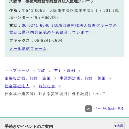
大阪市 福祉局総務部総務課法人監理グループ
住所：
〒541-0055 大阪市中央区船場中央3-1-7-331（船
場センタービル7号館3階）
電話：
06-6241-6540（総務部総務課法人監理グループの
電話は通話内容確認のため録音しています）
ファックス：
06-6241-6604
メール送信フォーム
トップページ
市政
方針・条例
主要な計画、指針・施策
事業別計画、指針・施策
社会福祉法人
お知らせ
社会福祉施設等に対する災害復旧に係る融資について
ページの先頭へ戻る
手続きやイベントのご案内
表示