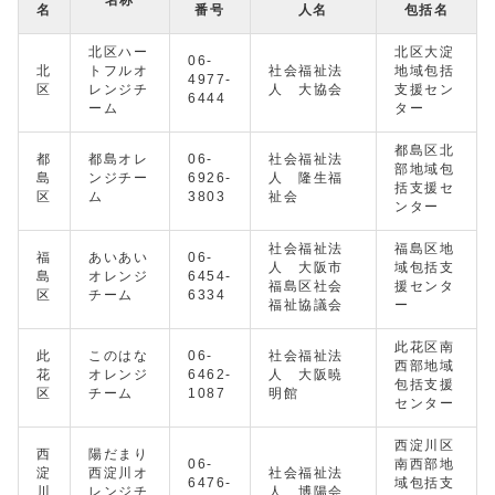
名称
名
番号
人名
包括名
北区ハー
北区大淀
06-
北
トフルオ
社会福祉法
地域包括
4977-
区
レンジチ
人 大協会
支援セン
6444
ーム
ター
都島区北
都
都島オレ
06-
社会福祉法
部地域包
島
ンジチー
6926-
人 隆生福
括支援セ
区
ム
3803
祉会
ンター
社会福祉法
福島区地
福
あいあい
06-
人 大阪市
域包括支
島
オレンジ
6454-
福島区社会
援センタ
区
チーム
6334
福祉協議会
ー
此花区南
此
このはな
06-
社会福祉法
西部地域
花
オレンジ
6462-
人 大阪暁
包括支援
区
チーム
1087
明館
センター
西淀川区
西
陽だまり
06-
南西部地
淀
西淀川オ
社会福祉法
6476-
域包括支
川
レンジチ
人 博陽会