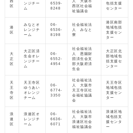
西
人 大阪市
ンジチー
6539-
包括支援
区
西区社会福
ム
8248
センター
祉協議会
港区南部
みなとオ
06-
社会福祉法
港
地域包括
レンジチ
6536-
人 みなと
区
支援セン
ーム
8198
寮
ター
社会福祉法
大正区済
大正区北
大
06-
人 恩賜財
生会オレ
部地域包
正
6552-
団済生会支
ンジチー
括支援セ
区
4954
部大阪府済
ム
ンター
生会
社会福祉法
天
天王寺区
天王寺区
06-
人 大阪市
王
ゆうあい
地域包括
6774-
天王寺区社
寺
オレンジ
支援セン
3350
会福祉協議
区
チーム
ター
会
社会福祉法
浪速区地
浪
浪速区オ
06-
人 大阪市
域包括支
速
レンジチ
6636-
浪速区社会
援センタ
区
ーム
6071
福祉協議会
ー