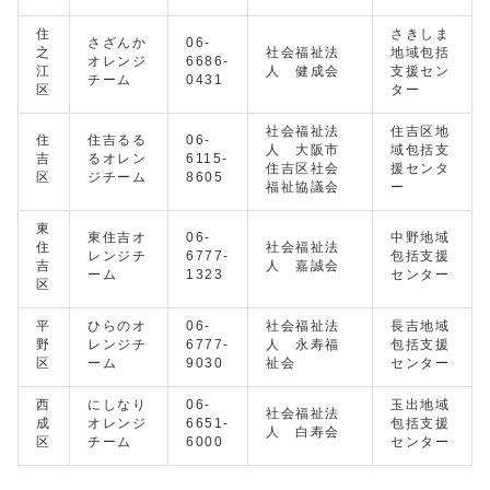
住
さきしま
さざんか
06-
之
社会福祉法
地域包括
オレンジ
6686-
江
人 健成会
支援セン
チーム
0431
区
ター
社会福祉法
住吉区地
住
住吉るる
06-
人 大阪市
域包括支
吉
るオレン
6115-
住吉区社会
援センタ
区
ジチーム
8605
福祉協議会
ー
東
東住吉オ
06-
中野地域
住
社会福祉法
レンジチ
6777-
包括支援
吉
人 嘉誠会
ーム
1323
センター
区
平
ひらのオ
06-
社会福祉法
長吉地域
野
レンジチ
6777-
人 永寿福
包括支援
区
ーム
9030
祉会
センター
西
にしなり
06-
玉出地域
社会福祉法
成
オレンジ
6651-
包括支援
人 白寿会
区
チーム
6000
センター