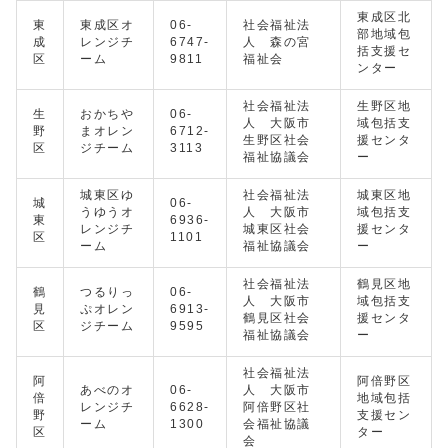
東成区北
東
東成区オ
06-
社会福祉法
部地域包
成
レンジチ
6747-
人 森の宮
括支援セ
区
ーム
9811
福祉会
ンター
社会福祉法
生野区地
生
おかちや
06-
人 大阪市
域包括支
野
まオレン
6712-
生野区社会
援センタ
区
ジチーム
3113
福祉協議会
ー
城東区ゆ
社会福祉法
城東区地
城
06-
うゆうオ
人 大阪市
域包括支
東
6936-
レンジチ
城東区社会
援センタ
区
1101
ーム
福祉協議会
ー
社会福祉法
鶴見区地
鶴
つるりっ
06-
人 大阪市
域包括支
見
ぷオレン
6913-
鶴見区社会
援センタ
区
ジチーム
9595
福祉協議会
ー
社会福祉法
阿
阿倍野区
あべのオ
06-
人 大阪市
倍
地域包括
レンジチ
6628-
阿倍野区社
野
支援セン
ーム
1300
会福祉協議
区
ター
会