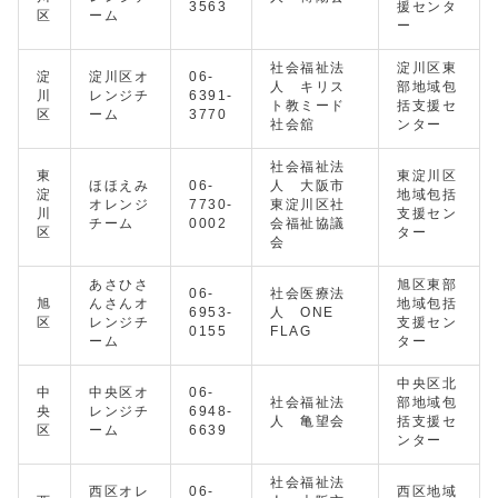
3563
援センタ
区
ーム
ー
社会福祉法
淀川区東
淀
淀川区オ
06-
人 キリス
部地域包
川
レンジチ
6391-
ト教ミード
括支援セ
区
ーム
3770
社会舘
ンター
社会福祉法
東
東淀川区
ほほえみ
06-
人 大阪市
淀
地域包括
オレンジ
7730-
東淀川区社
川
支援セン
チーム
0002
会福祉協議
区
ター
会
あさひさ
旭区東部
06-
社会医療法
旭
んさんオ
地域包括
6953-
人 ONE
区
レンジチ
支援セン
0155
FLAG
ーム
ター
中央区北
中
中央区オ
06-
社会福祉法
部地域包
央
レンジチ
6948-
人 亀望会
括支援セ
区
ーム
6639
ンター
社会福祉法
西区オレ
06-
西区地域