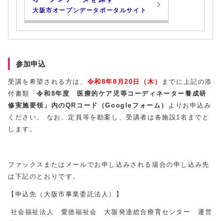
大阪市オープンデータポータルサイト
参加申込
受講を希望される⽅は、
令和8年8⽉20⽇（木）
までに上記の添
付書類「
令和8年度 医療的ケア児等コーディネーター養成研
修実施要領」内の
QRコード（Googleフォーム）
よりお申込み
ください。 なお、定員等を勘案し、受講者は各施設1名までと
します。
ファックスまたはメールでお申し込みされる場合の申し込み先
は下記のとおりです。
【申込先（⼤阪市事業委託法⼈）】
社会福祉法⼈ 愛徳福祉会 ⼤阪発達総合療育センター 運営