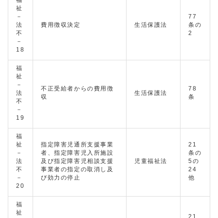
福
祉
－
77
法
費用徴収決定
生活保護法
条の
不
2
－
18
福
祉
－
不正受給者からの費用徴
78
法
生活保護法
収
条
不
－
19
福
祉
指定障害児通所支援事業
21
－
者、指定障害児入所施設
条の
法
及び指定障害児相談支援
児童福祉法
5の
不
事業者の指定の取消し及
24
－
び効力の停止
他
20
福
祉
21