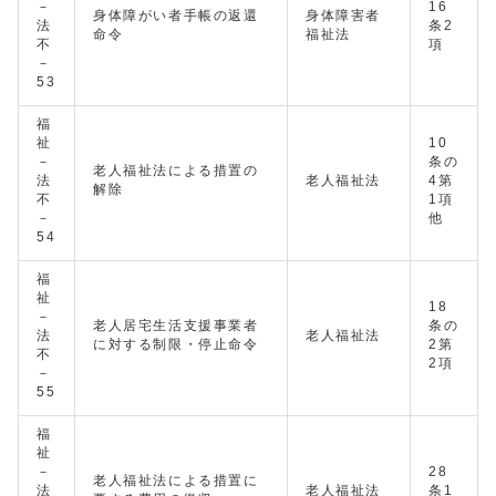
－
16
身体障がい者手帳の返還
身体障害者
法
条2
命令
福祉法
不
項
－
53
福
祉
10
－
条の
老人福祉法による措置の
法
老人福祉法
4第
解除
不
1項
－
他
54
福
祉
18
－
老人居宅生活支援事業者
条の
法
老人福祉法
に対する制限・停止命令
2第
不
2項
－
55
福
祉
－
28
老人福祉法による措置に
法
老人福祉法
条1