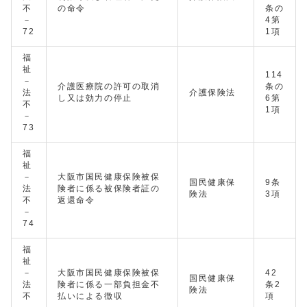
不
の命令
条の
－
4第
72
1項
福
祉
114
－
介護医療院の許可の取消
条の
法
介護保険法
し又は効力の停止
6第
不
1項
－
73
福
祉
－
大阪市国民健康保険被保
国民健康保
9条
法
険者に係る被保険者証の
険法
3項
不
返還命令
－
74
福
祉
－
大阪市国民健康保険被保
42
国民健康保
法
険者に係る一部負担金不
条2
険法
不
払いによる徴収
項