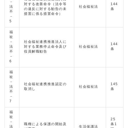
－
対する改善命令（法令等
144
法
社会福祉法
の違反に対する勧告の未
条
不
措置に係る措置命令）
－
5
福
祉
－
社会福祉連携推進法人に
144
法
対する業務停止命令及び
社会福祉法
条
不
役員解職勧告
－
6
福
祉
－
社会福祉連携推進認定の
145
法
社会福祉法
取消し
条
不
－
7
福
祉
25
－
職権による保護の開始及
条1
法
生活保護法