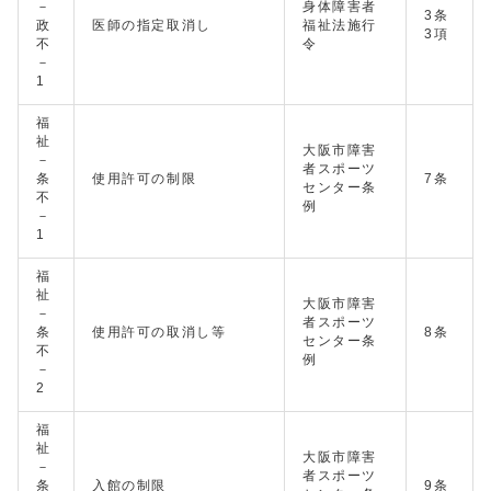
－
身体障害者
3条
政
医師の指定取消し
福祉法施行
3項
不
令
－
1
福
祉
大阪市障害
－
者スポーツ
条
使用許可の制限
7条
センター条
不
例
－
1
福
祉
大阪市障害
－
者スポーツ
条
使用許可の取消し等
8条
センター条
不
例
－
2
福
祉
大阪市障害
－
者スポーツ
条
入館の制限
9条