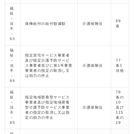
福
祉
－
69
法
保険給付の給付額減額
介護保険法
条
不
－
63
福
祉
指定居宅サービス事業者
－
及び指定介護予防サービ
77
法
ス事業者並びに第1号事業
介護保険法
条1
不
事業者の指定の取消し又
項他
－
は効力の停止
64
福
78
祉
指定地域密着型サービス
条の
－
事業者及び指定地域密着
10
法
型介護予防サービス事業
介護保険法
及び
不
者の指定の取消し又は指
115
－
定の効力の停止
条の
65
19