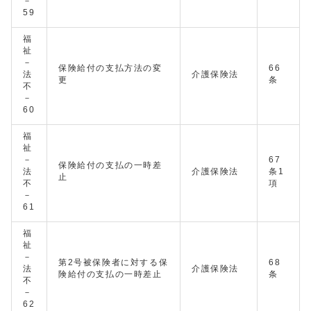
－
59
福
祉
－
保険給付の支払方法の変
66
法
介護保険法
更
条
不
－
60
福
祉
－
67
保険給付の支払の一時差
法
介護保険法
条1
止
不
項
－
61
福
祉
－
第2号被保険者に対する保
68
法
介護保険法
険給付の支払の一時差止
条
不
－
62