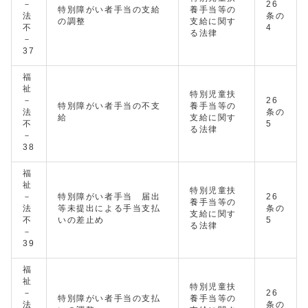
－
26
特別障がい者手当の支給
養手当等の
法
条の
の調整
支給に関す
不
4
る法律
－
37
福
祉
特別児童扶
－
26
特別障がい者手当の不支
養手当等の
法
条の
給
支給に関す
不
5
る法律
－
38
福
祉
特別児童扶
－
特別障がい者手当 届出
26
養手当等の
法
等未提出による手当支払
条の
支給に関す
不
いの差止め
5
る法律
－
39
福
祉
特別児童扶
－
26
特別障がい者手当の支払
養手当等の
法
条の