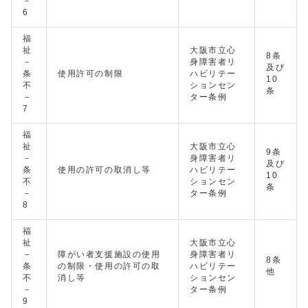
－
6
福
祉
大阪市立心
8条
－
身障害者リ
及び
条
使用許可の制限
ハビリテー
10
不
ションセン
条
－
ター条例
7
福
祉
大阪市立心
9条
－
身障害者リ
及び
条
使用の許可の取消し等
ハビリテー
10
不
ションセン
条
－
ター条例
8
福
祉
大阪市立心
－
障がい者支援施設の使用
身障害者リ
8条
条
の制限・使用の許可の取
ハビリテー
他
不
消し等
ションセン
－
ター条例
9