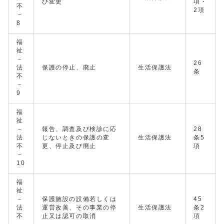
び変更
項・
不
2項
－
8
福
祉
－
26
法
保護の停止、廃止
生活保護法
条
不
－
9
福
祉
－
報告、調査及び検診に応
28
法
じないときの保護の変
生活保護法
条5
不
更、停止及び廃止
項
－
10
福
祉
－
保護施設の設備若しくは
45
法
運営改善、その事業の停
生活保護法
条2
不
止又は認可の取消
項