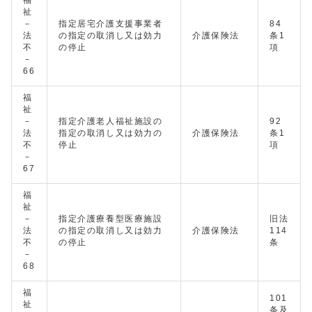
福
祉
－
指定居宅介護支援事業者
84
法
の指定の取消し又は効力
介護保険法
条1
不
の停止
項
－
66
福
祉
－
指定介護老人福祉施設の
92
法
指定の取消し又は効力の
介護保険法
条1
不
停止
項
－
67
福
祉
－
指定介護療養型医療施設
旧法
法
の指定の取消し又は効力
介護保険法
114
不
の停止
条
－
68
福
101
祉
条及