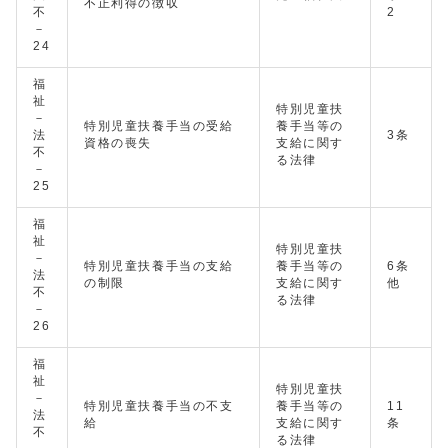
不正利得の徴収
不
2
－
24
福
祉
特別児童扶
－
特別児童扶養手当の受給
養手当等の
法
3条
資格の喪失
支給に関す
不
る法律
－
25
福
祉
特別児童扶
－
特別児童扶養手当の支給
養手当等の
6条
法
の制限
支給に関す
他
不
る法律
－
26
福
祉
特別児童扶
－
特別児童扶養手当の不支
養手当等の
11
法
給
支給に関す
条
不
る法律