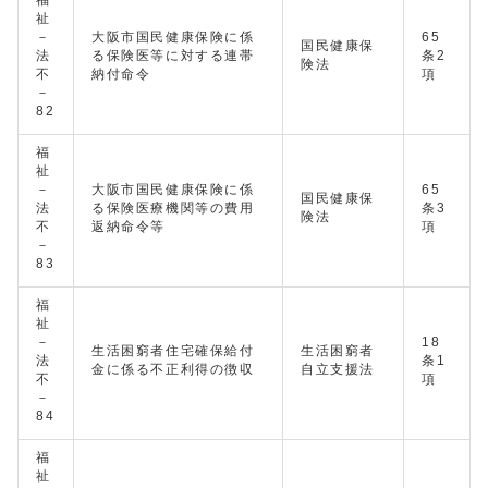
福
祉
－
大阪市国民健康保険に係
65
国民健康保
法
る保険医等に対する連帯
条2
険法
不
納付命令
項
－
82
福
祉
－
大阪市国民健康保険に係
65
国民健康保
法
る保険医療機関等の費用
条3
険法
不
返納命令等
項
－
83
福
祉
－
18
生活困窮者住宅確保給付
生活困窮者
法
条1
金に係る不正利得の徴収
自立支援法
不
項
－
84
福
祉