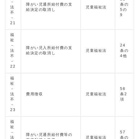
－
障がい児通所給付費の支
条の
法
児童福祉法
給決定の取消し
5の
不
9
－
21
福
祉
－
24
障がい児入所給付費の支
法
児童福祉法
条の
給決定の取消し
不
4他
－
22
福
祉
－
56
法
費用徴収
児童福祉法
条2
不
項
－
23
福
祉
－
57
障がい児通所給付費等の
法
児童福祉法
条の