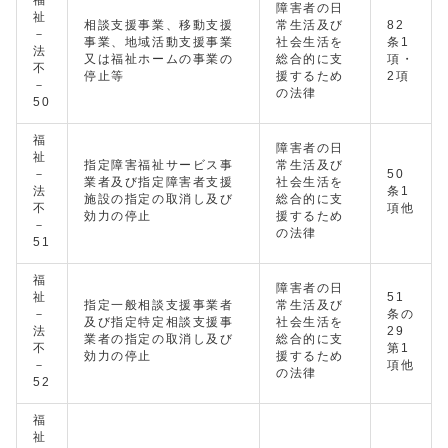
福
障害者の日
祉
相談支援事業、移動支援
常生活及び
82
－
事業、地域活動支援事業
社会生活を
条1
法
又は福祉ホームの事業の
総合的に支
項・
不
停止等
援するため
2項
－
の法律
50
福
障害者の日
祉
指定障害福祉サービス事
常生活及び
－
50
業者及び指定障害者支援
社会生活を
法
条1
施設の指定の取消し及び
総合的に支
不
項他
効力の停止
援するため
－
の法律
51
福
障害者の日
祉
51
指定一般相談支援事業者
常生活及び
－
条の
及び指定特定相談支援事
社会生活を
法
29
業者の指定の取消し及び
総合的に支
不
第1
効力の停止
援するため
－
項他
の法律
52
福
祉