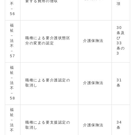
要する費用の徴収
不
項
－
56
福
30
祉
条及
－
職権による要介護状態区
び
法
介護保険法
分の変更の認定
33
不
条の
－
3
57
福
祉
－
職権による要介護認定の
31
法
介護保険法
取消し
条
不
－
58
福
祉
－
職権による要支援認定の
34
法
介護保険法
取消し
条
不