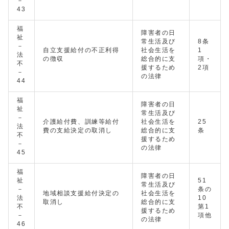
－
43
福
障害者の日
祉
常生活及び
8条
－
自立支援給付の不正利得
社会生活を
1
法
の徴収
総合的に支
項・
不
援するため
2項
－
の法律
44
福
障害者の日
祉
常生活及び
－
介護給付費、訓練等給付
社会生活を
25
法
費の支給決定の取消し
総合的に支
条
不
援するため
－
の法律
45
福
障害者の日
祉
51
常生活及び
－
条の
地域相談支援給付決定の
社会生活を
法
10
取消し
総合的に支
不
第1
援するため
－
項他
の法律
46