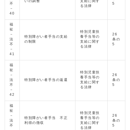
いの調整
支給に関す
不
5
る法律
－
40
福
祉
特別児童扶
－
26
特別障がい者手当の支給
養手当等の
法
条の
の制限
支給に関す
不
5
る法律
－
41
福
祉
特別児童扶
－
26
養手当等の
法
特別障がい者手当の返還
条の
支給に関す
不
5
る法律
－
42
福
祉
特別児童扶
－
26
特別障がい者手当 不正
養手当等の
法
条の
利得の徴収
支給に関す
不
5
る法律