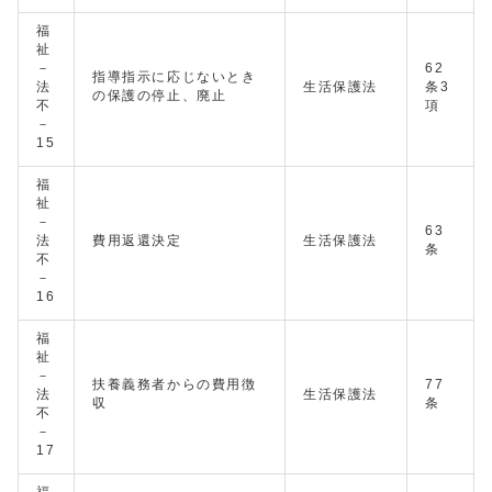
福
祉
－
62
指導指示に応じないとき
法
生活保護法
条3
の保護の停止、廃止
不
項
－
15
福
祉
－
63
法
費用返還決定
生活保護法
条
不
－
16
福
祉
－
扶養義務者からの費用徴
77
法
生活保護法
収
条
不
－
17