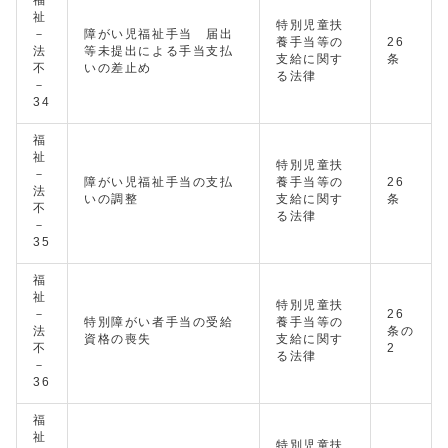
福
祉
特別児童扶
－
障がい児福祉手当 届出
養手当等の
26
法
等未提出による手当支払
支給に関す
条
不
いの差止め
る法律
－
34
福
祉
特別児童扶
－
障がい児福祉手当の支払
養手当等の
26
法
いの調整
支給に関す
条
不
る法律
－
35
福
祉
特別児童扶
－
26
特別障がい者手当の受給
養手当等の
法
条の
資格の喪失
支給に関す
不
2
る法律
－
36
福
祉
特別児童扶