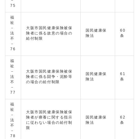
－
75
福
祉
－
大阪市国民健康保険被保
国民健康保
60
法
険者に係る故意の場合の
険法
条
不
給付制限
－
76
福
祉
－
大阪市国民健康保険被保
国民健康保
61
法
険者に係る闘争・泥酔等
険法
条
不
の場合の給付制限
－
77
福
祉
大阪市国民健康保険被保
－
険者が療養に関する指示
国民健康保
62
法
に従わない場合の給付制
険法
条
不
限
－
78