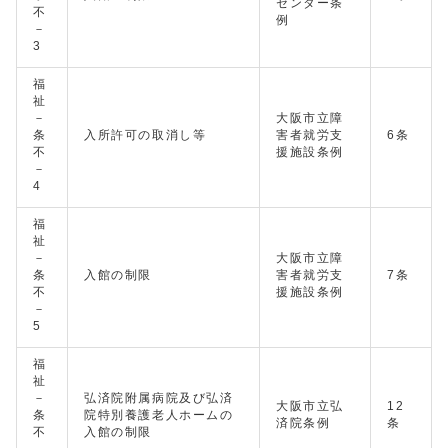
センター条
不
例
－
3
福
祉
－
大阪市立障
条
入所許可の取消し等
害者就労支
6条
不
援施設条例
－
4
福
祉
－
大阪市立障
条
入館の制限
害者就労支
7条
不
援施設条例
－
5
福
祉
－
弘済院附属病院及び弘済
大阪市立弘
12
条
院特別養護老人ホームの
済院条例
条
不
入館の制限