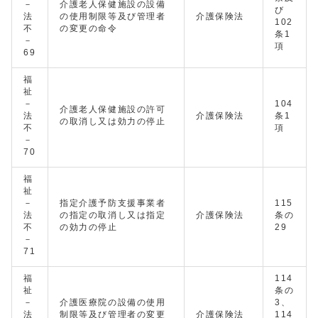
－
介護老人保健施設の設備
び
法
の使用制限等及び管理者
介護保険法
102
不
の変更の命令
条1
－
項
69
福
祉
－
104
介護老人保健施設の許可
法
介護保険法
条1
の取消し又は効力の停止
不
項
－
70
福
祉
－
指定介護予防支援事業者
115
法
の指定の取消し又は指定
介護保険法
条の
不
の効力の停止
29
－
71
福
114
祉
条の
－
介護医療院の設備の使用
3、
法
制限等及び管理者の変更
介護保険法
114