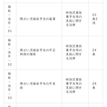
福
祉
特別児童扶
－
22
養手当等の
法
障がい児福祉手当の返還
条2
支給に関す
不
項
る法律
－
31
福
祉
特別児童扶
－
障がい児福祉手当の不正
養手当等の
24
法
利得の徴収
支給に関す
条
不
る法律
－
32
福
祉
特別児童扶
－
障がい児福祉手当の不支
養手当等の
26
法
給
支給に関す
条
不
る法律
－
33