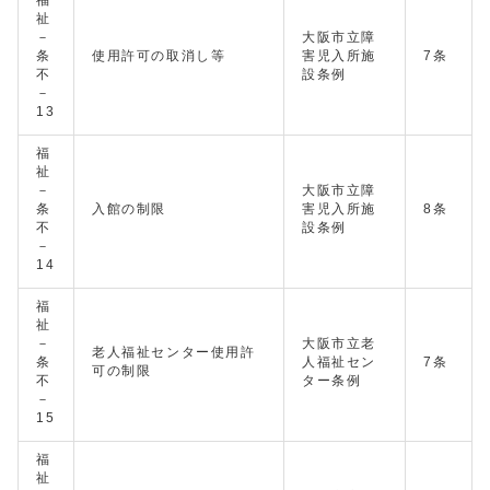
福
祉
－
大阪市立障
条
使用許可の取消し等
害児入所施
7条
不
設条例
－
13
福
祉
－
大阪市立障
条
入館の制限
害児入所施
8条
不
設条例
－
14
福
祉
－
大阪市立老
老人福祉センター使用許
条
人福祉セン
7条
可の制限
不
ター条例
－
15
福
祉