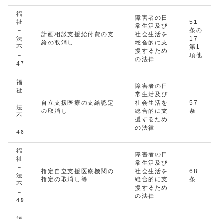
福
障害者の日
祉
51
常生活及び
－
条の
計画相談支援給付費の支
社会生活を
法
17
給の取消し
総合的に支
不
第1
援するため
－
項他
の法律
47
福
障害者の日
祉
常生活及び
－
自立支援医療の支給認定
社会生活を
57
法
の取消し
総合的に支
条
不
援するため
－
の法律
48
福
障害者の日
祉
常生活及び
－
指定自立支援医療機関の
社会生活を
68
法
指定の取消し等
総合的に支
条
不
援するため
－
の法律
49