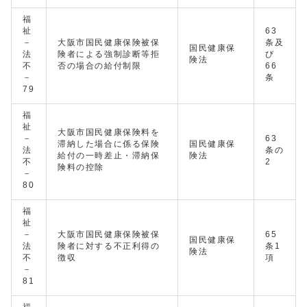
福
祉
63
－
大阪市国民健康保険被保
条及
国民健康保
法
険者による強制診断等拒
び
険法
不
否の場合の給付制限
66
－
条
79
福
祉
大阪市国民健康保険料を
－
63
滞納した場合に係る保険
国民健康保
法
条の
給付の一時差止・滞納保
険法
不
2
険料の控除
－
80
福
祉
－
大阪市国民健康保険被保
65
国民健康保
法
険者に対する不正利得の
条1
険法
不
徴収
項
－
81