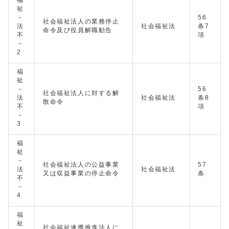
福
祉
－
56
社会福祉法人の業務停止
法
社会福祉法
条7
命令及び役員解職勧告
不
項
－
2
福
祉
－
56
社会福祉法人に対する解
法
社会福祉法
条8
散命令
不
項
－
3
福
祉
－
社会福祉法人の公益事業
57
法
社会福祉法
又は収益事業の停止命令
条
不
－
4
福
祉
社会福祉連携推進法人に