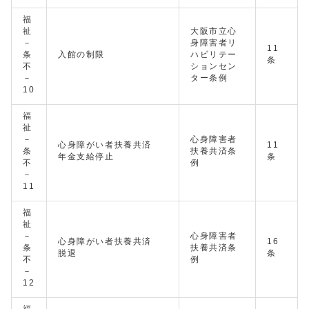
福
祉
大阪市立心
－
身障害者リ
11
条
入館の制限
ハビリテー
条
不
ションセン
－
ター条例
10
福
祉
－
心身障害者
心身障がい者扶養共済
11
条
扶養共済条
年金支給停止
条
不
例
－
11
福
祉
－
心身障害者
心身障がい者扶養共済
16
条
扶養共済条
脱退
条
不
例
－
12