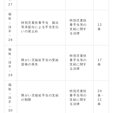
－
27
福
祉
特別児童扶
－
特別児童扶養手当 届出
養手当等の
12
法
等未提出による手当支払
支給に関す
条
不
いの差止め
る法律
－
28
福
祉
特別児童扶
－
障がい児福祉手当の受給
養手当等の
17
法
資格の喪失
支給に関す
条
不
る法律
－
29
福
祉
特別児童扶
20
－
障がい児福祉手当の支給
養手当等の
条・
法
の制限
支給に関す
21
不
る法律
条
－
30