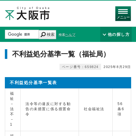
メニュー
検索
他の探し方
検索ヘルプ
不利益処分基準一覧（福祉局）
ページ番号：659824
2025年8月29日
不利益処分基準一覧表
福
祉
－
法令等の違反に対する勧
56
法
告の未措置に係る措置命
社会福祉法
条6
不
令
項
－
1