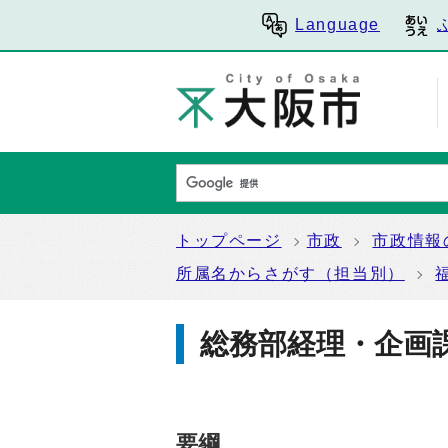
Language
トップページ
市政
市政情報
所属名からさがす（担当別）
総務部経理・企画
要綱