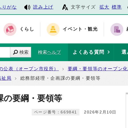
ふりがな
読み上げ
文字サイズ
拡大
標準
くらし
イベント・観光
よくある質問
選
検索
検索ヘルプ
の公表（オープン市役所）
要綱・要領等のオープン化
福祉局
総務部経理・企画課の要綱・要領等
課の要綱・要領等
ページ番号：669841
2026年2月10日