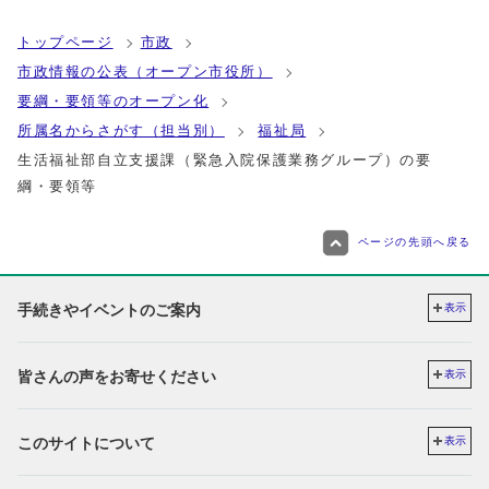
トップページ
市政
市政情報の公表（オープン市役所）
要綱・要領等のオープン化
所属名からさがす（担当別）
福祉局
生活福祉部自立支援課（緊急入院保護業務グループ）の要
綱・要領等
ページの先頭へ戻る
手続きやイベントのご案内
表示
皆さんの声をお寄せください
表示
このサイトについて
表示