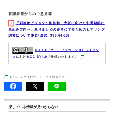
有識者等からのご意見等
「副⾸都ビジョン〜副⾸都・⼤阪に向けた中⻑期的な
取組み⽅向〜」取りまとめの参考にするためのヒアリング
調査について(PDF形式, 338.64KB)
CC（クリエイティブコモンズ）ライセン
ス
における
CC-BY4.0
で提供いたします。
SNSリンクは別ウィンドウで開きます
探している情報が見つからない