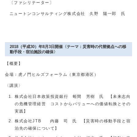
〔ファシリテーター〕
ニュートンコンサルティング株式会社 久野 陽一郎 氏
2018（平成30）年8月3日開催〈テーマ：災害時の代替拠点への移
動手段・宿泊施設の確保〉
【概要】
会場：虎ノ門ヒルズフォーラム（東京都港区）
〈講演〉
株式会社日本政策投資銀行 蛭間 芳樹 氏 【未来志向
の危機管理経営 コストからバリューへの価値転換とその
実践】
株式会社JTB 内藤 司 氏 【災害時の移動手段と宿
泊先の確保について】