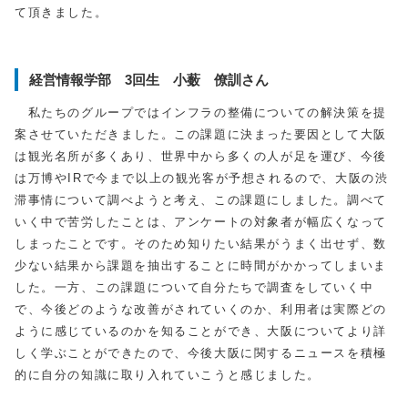
て頂きました。
経営情報学部 3回生 小薮 僚訓さん
私たちのグループではインフラの整備についての解決策を提
案させていただきました。この課題に決まった要因として大阪
は観光名所が多くあり、世界中から多くの人が足を運び、今後
は万博や
IR
で今まで以上の観光客が予想されるので、大阪の渋
滞事情について調べようと考え、この課題にしました。調べて
いく中で苦労したことは、アンケートの対象者が幅広くなって
しまったことです。そのため知りたい結果がうまく出せず、数
少ない結果から課題を抽出することに時間がかかってしまいま
した。一方、この課題について自分たちで調査をしていく中
で、今後どのような改善がされていくのか、利用者は実際どの
ように感じているのかを知ることができ、大阪についてより詳
しく学ぶことができたので、今後大阪に関するニュースを積極
的に自分の知識に取り入れていこうと感じました。