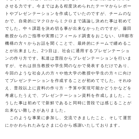
させる力です。今まではある程度決められたテーマからレポー
トやプレゼンテーションを作成していたのですが、チームのな
かで、自発的にマクロからミクロまで議論し決めた事は初めて
でした。中々課題を決め切る事が出来なかったのですが、藤田
教授からのご指導や実際にフィールド調査をおこない、
UR
都市
機構の方々からお話を聞くことで、最終的にチームで纏めるこ
とが出来ました。
2
つ目は、社会に通用するプレゼンテーショ
ンの作り方です。私達は普段からプレゼンテーションを行いま
すが、それは担当教授や学生間のなかで発表するだけであり、
今回のような社会人の方々や他大学の教授や学生の方々に向け
てプレゼンテーションを作成することが初めてでした。それゆ
え、普段以上に資料の作り方・予算や実現可能かどうかなどを
考慮したうえで、プレゼンテーション資料を作成しました。こ
うした事は初めてで新鮮であると同時に普段では感じることが
出来ない難しさがありました。
このような事業に参加し、交流できましたこと、そして運営
にかかわられたみなさまに心から感謝いたしております。