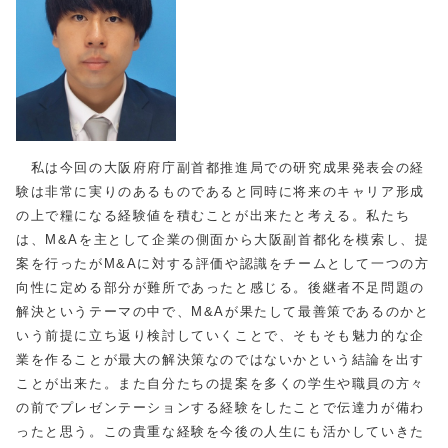
私は今回の大阪府府庁副首都推進局での研究成果発表会の経
験は非常に実りのあるものであると同時に将来のキャリア形成
の上で糧になる経験値を積むことが出来たと考える。私たち
は、
M&A
を主として企業の側面から大阪副首都化を模索し、提
案を行ったが
M&A
に対する評価や認識をチームとして一つの方
向性に定める部分が難所であったと感じる。後継者不足問題の
解決というテーマの中で、
M&A
が果たして最善策であるのかと
いう前提に立ち返り検討していくことで、そもそも魅力的な企
業を作ることが最大の解決策なのではないかという結論を出す
ことが出来た。また自分たちの提案を多くの学生や職員の方々
の前でプレゼンテーションする経験をしたことで伝達力が備わ
ったと思う。この貴重な経験を今後の人生にも活かしていきた