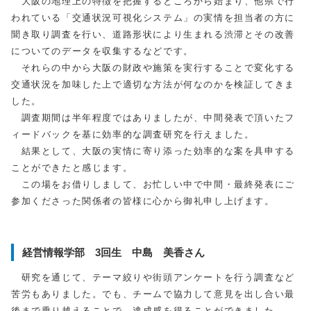
大阪の地理上の特徴を把握するところから始まり、他県で行
われている「交通状況可視化システム」の実情を担当者の方に
聞き取り調査を行い、道路形状により生まれる渋滞とその改善
についてのデータを収集するなどです。
それらの中から大阪の財政や施策を実行することで変化する
交通状況を加味した上で適切な方法が何なのかを検証してきま
した。
調査期間は半年程度ではありましたが、中間発表で頂いたフ
ィードバックを基に効率的な調査研究を行えました。
結果として、大阪の実情に寄り添った効率的な案を具申する
ことができたと感じます。
この場をお借りしまして、お忙しい中で中間・最終発表にご
参加くださった関係者の皆様に心から御礼申し上げます。
経営情報学部 3回生 中島 美香さん
研究を通じて、テーマ絞りや街頭アンケートを行う調査など
苦労もありました。でも、チームで協力して意見を出し合い最
後まで乗り越えることで、達成感を得ることができました。