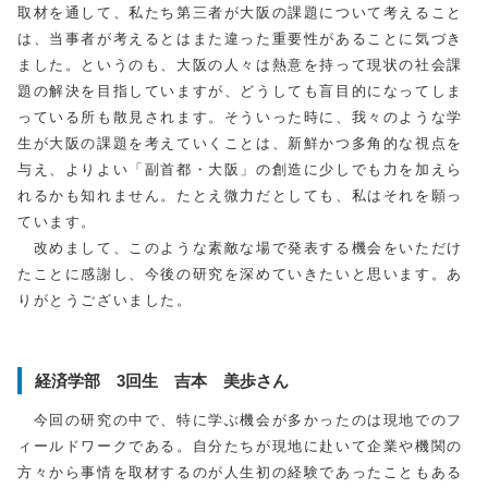
取材を通して、私たち第三者が大阪の課題について考えること
は、当事者が考えるとはまた違った重要性があることに気づき
ました。というのも、大阪の人々は熱意を持って現状の社会課
題の解決を目指していますが、どうしても盲目的になってしま
っている所も散見されます。そういった時に、我々のような学
生が大阪の課題を考えていくことは、新鮮かつ多角的な視点を
与え、よりよい「副首都・大阪」の創造に少しでも力を加えら
れるかも知れません。たとえ微力だとしても、私はそれを願っ
ています。
改めまして、このような素敵な場で発表する機会をいただけ
たことに感謝し、今後の研究を深めていきたいと思います。あ
りがとうございました。
経済学部 3回生 吉本 美歩さん
今回の研究の中で、特に学ぶ機会が多かったのは現地でのフ
ィールドワークである。自分たちが現地に赴いて企業や機関の
方々から事情を取材するのが人生初の経験であったこともある