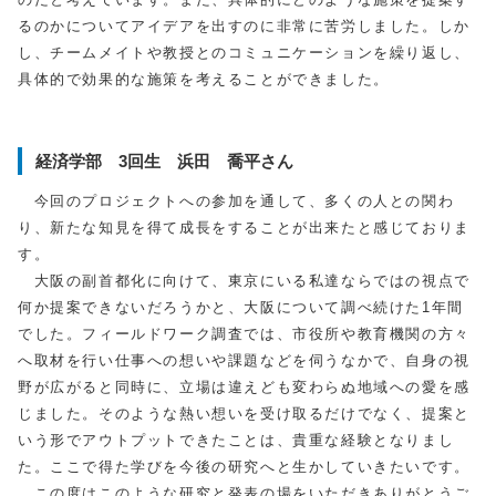
るのかについてアイデアを出すのに非常に苦労しました。しか
し、チームメイトや教授とのコミュニケーションを繰り返し、
具体的で効果的な施策を考えることができました。
経済学部 3回生 浜田 喬平さん
今回のプロジェクトへの参加を通して、多くの人との関わ
り、新たな知見を得て成長をすることが出来たと感じておりま
す。
大阪の副首都化に向けて、東京にいる私達ならではの視点で
何か提案できないだろうかと、大阪について調べ続けた
1
年間
でした。フィールドワーク調査では、市役所や教育機関の方々
へ取材を行い仕事への想いや課題などを伺うなかで、自身の視
野が広がると同時に、立場は違えども変わらぬ地域への愛を感
じました。そのような熱い想いを受け取るだけでなく、提案と
いう形でアウトプットできたことは、貴重な経験となりまし
た。ここで得た学びを今後の研究へと生かしていきたいです。
この度はこのような研究と発表の場をいただきありがとうご