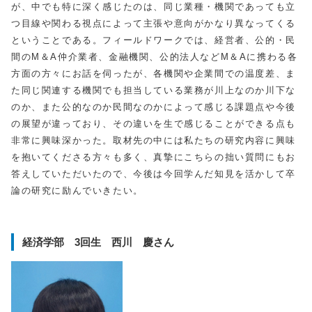
が、中でも特に深く感じたのは、同じ業種・機関であっても立
つ目線や関わる視点によって主張や意向がかなり異なってくる
ということである。フィールドワークでは、経営者、公的・民
間の
M
＆
A
仲介業者、金融機関、公的法人など
M
＆
A
に携わる各
方面の方々にお話を伺ったが、各機関や企業間での温度差、ま
た同じ関連する機関でも担当している業務が川上なのか川下な
のか、また公的なのか民間なのかによって感じる課題点や今後
の展望が違っており、その違いを生で感じることができる点も
非常に興味深かった。取材先の中には私たちの研究内容に興味
を抱いてくださる方々も多く、真摯にこちらの拙い質問にもお
答えしていただいたので、今後は今回学んだ知見を活かして卒
論の研究に励んでいきたい。
経済学部 3回生 西川 慶さん