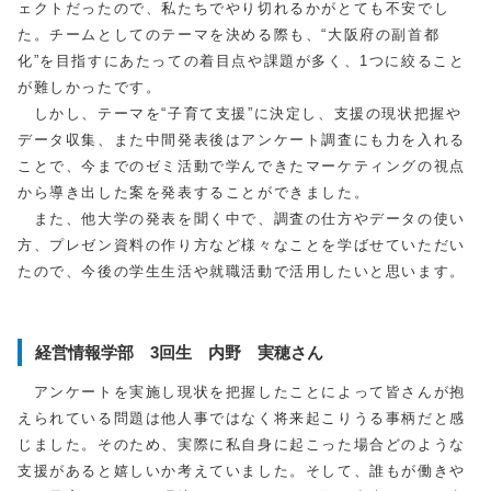
ェクトだったので、私たちでやり切れるかがとても不安でし
た。チームとしてのテーマを決める際も、“大阪府の副首都
化”を目指すにあたっての着目点や課題が多く、
1
つに絞ること
が難しかったです。
しかし、テーマを“子育て支援”に決定し、支援の現状把握や
データ収集、また中間発表後はアンケート調査にも力を入れる
ことで、今までのゼミ活動で学んできたマーケティングの視点
から導き出した案を発表することができました。
また、他大学の発表を聞く中で、調査の仕方やデータの使い
方、プレゼン資料の作り方など様々なことを学ばせていただい
たので、今後の学生生活や就職活動で活用したいと思います。
経営情報学部 3回生 内野 実穂さん
アンケートを実施し現状を把握したことによって皆さんが抱
えられている問題は他人事ではなく将来起こりうる事柄だと感
じました。そのため、実際に私自身に起こった場合どのような
支援があると嬉しいか考えていました。そして、誰もが働きや