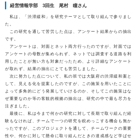
経営情報学部 3回生 尾村 瞳さん
私は、「渋滞緩和」を研究テーマとして取り組んで参りまし
た。
この研究を通して苦労した点は、アンケート結果からの抽出
です。
アンケートは、対面とネット両方行ったのですが、対面では
アンケートの母数が集められず、ネットでは調査する道路を利
用したことが無い方も対象だったため、より詳細なアンケート
が取れず、結果の抽出にとても苦労しました。
次に努力した点について、私の班では大阪府の渋滞緩和案と
して、見える化を提案したのですが、この施策を用いたことに
よって多角的にどう発展していけるのか、そしてこの施策はな
ぜ重要なのか等の客観的根拠の抽出は、研究の中で最も尽力を
注ぎました。
最後に、私は今まで何かの研究に対して長期で取り組んだ経
験もなければ、チームで一つの研究を睨めっこする機会も無か
ったですが、このプロジェクトを通して、チームワークの重要
性や、何かに対して懸命に取り組んだときの達成感など学ばせ