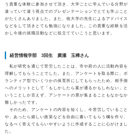
う貴重な体験に参加させて頂き、大学ごとに学んでいる分野が
違っていて違う視点でのプレゼンテーションでとても学ぶこと
がたくさんありました。また、他大学の先生によるアドバイス
などをして頂きとても勉強になりました。この貴重な経験を活
かし今後の就職活動などに役立てていこうと思います。
経営情報学部 3回生 廣瀬 玉稀さん
私が研究を通じて苦労したことは、市や府の人に活動内容を
理解してもらうことでした。また、アンケートを取る際に、ボ
ランティア型でいくつかの保育所にしてもらったため、相手側
へのメリットとして「もしかしたら案が通るかもしれない」と
いうことしか言えず、アンケートの票が集まることもなかなか
難しかったです。
そのため、アンケートの内容を短くし、今苦労していること
や、あったら嬉しい政策などを自由に書いてもらう欄を作り、
なるべく答えてもらいやすいように作成することに心がけまし
た。