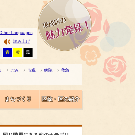
Other Languages
読み上げ
青
黄
黒
口
ごみ
市税
病院
救急
まちづくり
区政・区の紹介