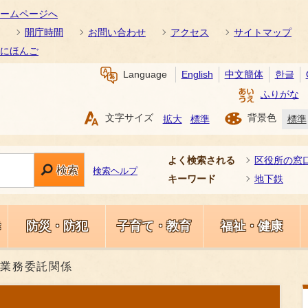
ームページへ
開庁時間
お問い合わせ
アクセス
サイトマップ
にほんご
Language
English
中文簡体
한글
ふりがな
文字サイズ
背景色
拡大
標準
標準
よく検索される
区役所の窓
検索
検索ヘルプ
キーワード
地下鉄
き
防災・防犯
子育て・教育
福祉・健康
業務委託関係