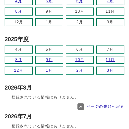
4月
5月
6月
7月
8月
9月
10月
11月
12月
1月
2月
3月
2025年度
4月
5月
6月
7月
8月
9月
10月
11月
12月
1月
2月
3月
2026年8月
登録されている情報はありません。
ページの先頭へ戻る
2026年7月
登録されている情報はありません。