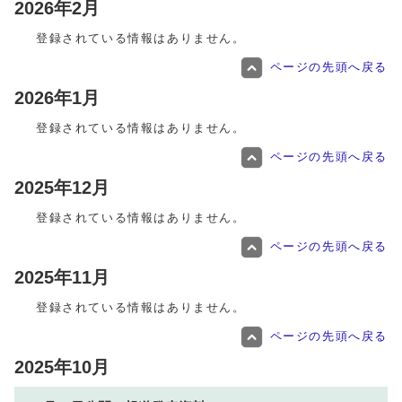
2026年2月
登録されている情報はありません。
ページの先頭へ戻る
2026年1月
登録されている情報はありません。
ページの先頭へ戻る
2025年12月
登録されている情報はありません。
ページの先頭へ戻る
2025年11月
登録されている情報はありません。
ページの先頭へ戻る
2025年10月