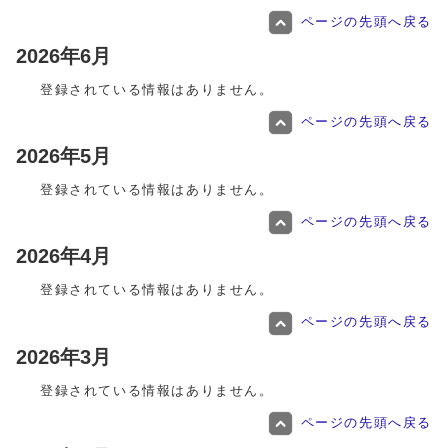
ページの先頭へ戻る
2026年6月
登録されている情報はありません。
ページの先頭へ戻る
2026年5月
登録されている情報はありません。
ページの先頭へ戻る
2026年4月
登録されている情報はありません。
ページの先頭へ戻る
2026年3月
登録されている情報はありません。
ページの先頭へ戻る