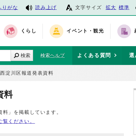
ふりがな
読み上げ
文字サイズ
拡大
標準
くらし
イベント・観光
よくある質問
選
検索
検索ヘルプ
西淀川区報道発表資料
資料
資料」を掲載しています。
ご覧ください。