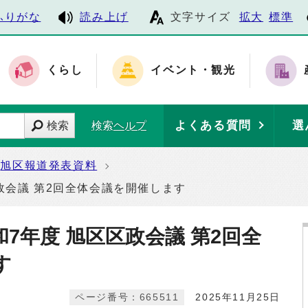
ふりがな
読み上げ
文字サイズ
拡大
標準
くらし
イベント・観光
よくある質問
選
検索
検索ヘルプ
旭区報道発表資料
政会議 第2回全体会議を開催します
7年度 旭区区政会議 第2回全
す
ページ番号：665511
2025年11月25日