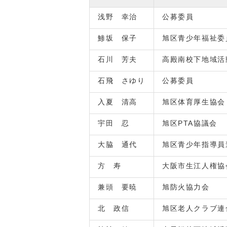
浅野 幸治
公募委員
鯵坂 保子
旭区青少年福祉委
石川 芳夫
高殿南校下地域活
石飛 さゆり
公募委員
入夏 清高
旭区体育厚生協会
宇田 忍
旭区PTA協議会
大脇 通代
旭区青少年指導員
方 寿
大阪市生江人権協
兼頭 要暁
旭防火協力会
北 政信
旭区老人クラブ連