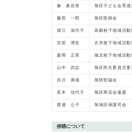
秦 眞佐美
旭区子ども会育成
藤田 一郎
旭区医師会
堀江 加代子
高殿校下地域活動
宮前 博史
古市校下地域活動
森岡 正晃
城北校下地域活動
山中 武志
旭区民生委員児童
吉川 壽成
旭防犯協会
若木 佳代子
旭区商店会連盟
渡邊 公子
旭地区保護司会
傍聴について