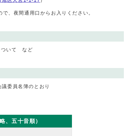
旭区大宮1-1-17
）
ので、夜間通用口からお入りください。
について など
会議委員名簿のとおり
略、五十音順）