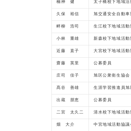
楠神 健
太子橋校下地域活
久保 裕信
旭交通安全自動車
畔柳 浩司
生江校下地域活動
小林 重雄
新森校下地域活動
近藤 直子
大宮校下地域活
齋藤 英里
公募委員
庄司 佳子
旭区公衆衛生協会
髙谷 善雄
生涯学習推進員旭
出蔵 朋恵
公募委員
二宮 太久二
清水校下地域活動
畑 大介
中宮地域活動協議