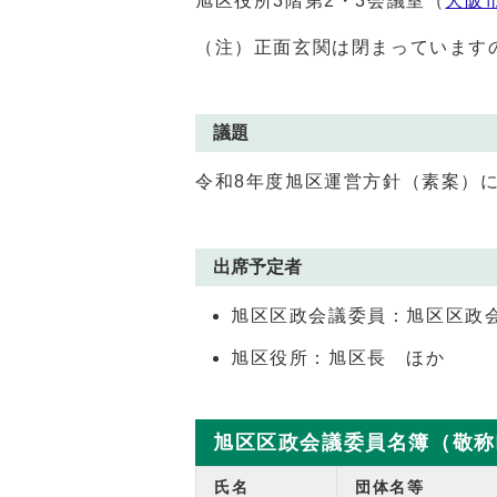
旭区役所3階第2・3会議室（
大阪市
（注）正面玄関は閉まっています
議題
令和8年度旭区運営方針（素案）
出席予定者
旭区区政会議委員：旭区区政
旭区役所：旭区長 ほか
旭区区政会議委員名簿（敬称
氏名
団体名等