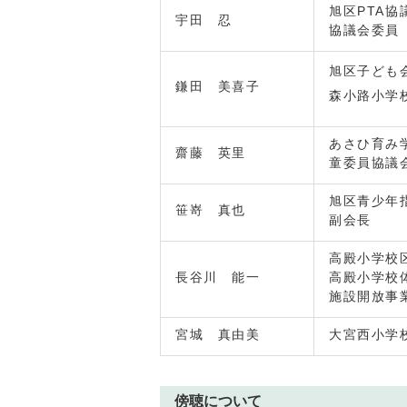
旭区PTA協
宇田 忍
協議会委員
旭区子ども
鎌田 美喜子
森小路小学
あさひ育み
齋藤 英里
童委員協議
旭区青少年
笹嵜 真也
副会長
高殿小学校
長谷川 能一
高殿小学校
施設開放事
宮城 真由美
大宮西小学
傍聴について