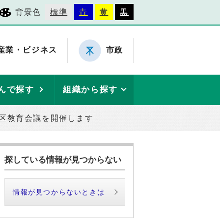
背景色
標準
青
黄
黒
産業・ビジネス
市政
んで探す
組織から探す
旭区教育会議を開催します
探している情報が見つからない
情報が見つからないときは