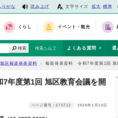
ふりがな
読み上げ
文字サイズ
拡大
標準
くらし
イベント・観光
よくある質問
選
検索
検索ヘルプ
旭区報道発表資料
報道発表資料 令和7年度第1回 
7年度第1回 旭区教育会議を開
ページ番号：670712
2026年1月23日