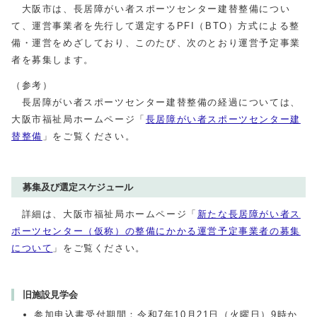
大阪市は、長居障がい者スポーツセンター建替整備につい
て、運営事業者を先行して選定するPFI（BTO）方式による整
備・運営をめざしており、このたび、次のとおり運営予定事業
者を募集します。
（参考）
長居障がい者スポーツセンター建替整備の経過については、
大阪市福祉局ホームページ「
長居障がい者スポーツセンター建
替整備
」をご覧ください。
募集及び選定スケジュール
詳細は、大阪市福祉局ホームページ「
新たな長居障がい者ス
ポーツセンター（仮称）の整備にかかる運営予定事業者の募集
について
」をご覧ください。
旧施設見学会
参加申込書受付期間：令和7年10月21日（火曜日）9時か