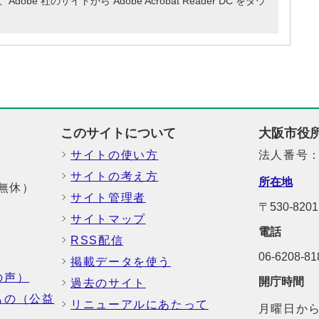
e 社のサイトから Adobe Acrobat Reader DC をダウ
このサイトについて
大阪市役
サイトの使い方
法人番号：6
サイトの考え方
所在地
中無休）
サイト管理者
〒530-8
サイトマップ
電話
RSS配信
06-6208-
掲載データを使う
の声）
開庁時間
過去のサイト
もの（公益
リニューアルにあたって
月曜日から