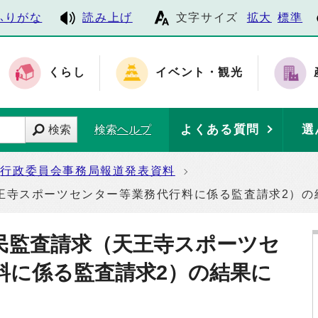
ふりがな
読み上げ
文字サイズ
拡大
標準
くらし
イベント・観光
よくある質問
選
検索
検索ヘルプ
行政委員会事務局報道発表資料
王寺スポーツセンター等業務代行料に係る監査請求2）の
民監査請求（天王寺スポーツセ
料に係る監査請求2）の結果に