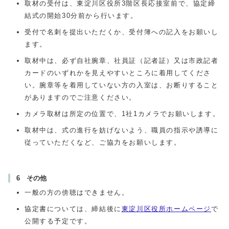
取材の受付は、東淀川区役所3階区長応接室前で、協定締
結式の開始30分前から行います。
受付で名刺を提出いただくか、受付簿への記入をお願いし
ます。
取材中は、必ず自社腕章、社員証（記者証）又は市政記者
カードのいずれかを見えやすいところに着用してくださ
い。腕章等を着用していない方の入室は、お断りすること
がありますのでご注意ください。
カメラ取材は所定の位置で、1社1カメラでお願いします。
取材中は、式の進行を妨げないよう、職員の指示や誘導に
従っていただくなど、ご協力をお願いします。
6 その他
一般の方の傍聴はできません。
協定書については、締結後に
東淀川区役所ホームページ
で
公開する予定です。