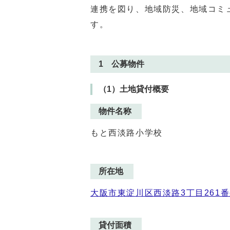
連携を図り、地域防災、地域コミ
す。
1 公募物件
（1）土地貸付概要
物件名称
もと西淡路小学校
所在地
大阪市東淀川区西淡路3丁目261
貸付面積