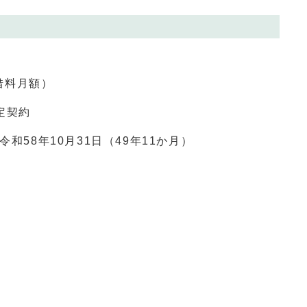
貸借料月額）
定契約
和58年10月31日（49年11か月）