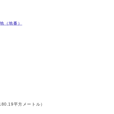
番地（地番）
180.19
平方メートル）