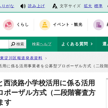
ふりがな
読み上げ
文字サイズ
拡大
標準
くらし
イベント・観光
よくある質問
選
検索
検索ヘルプ
東淀川区報道発表資料
活用に係る活用事業者を公募型プロポーザル方式（二段
と西淡路小学校活用に係る活用
ロポーザル方式（二段階審査方
ます