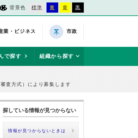
背景色
標準
青
黄
黒
産業・ビジネス
市政
んで探す
組織から探す
階審査方式）により募集します
探している情報が見つからない
情報が見つからないときは