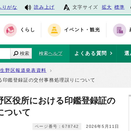
ふりがな
読み上げ
文字サイズ
拡大
標準
くらし
イベント・観光
よくある質問
選
検索
検索ヘルプ
生野区報道発表資料
る印鑑登録証の交付事務処理誤りについて
野区役所における印鑑登録証の
について
ページ番号：678742
2026年5月11日