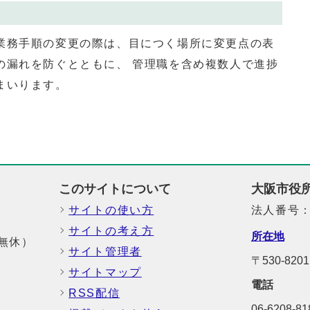
務⼿順の変更の際は、⽬につく場所に変更点の表
の漏れを防ぐとともに、 管理職を含め複数⼈で進捗
まいります。
このサイトについて
大阪市役
サイトの使い方
法人番号：6
サイトの考え方
所在地
中無休）
サイト管理者
〒530-8
サイトマップ
電話
RSS配信
06-6208-