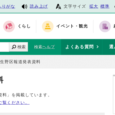
ふりがな
読み上げ
文字サイズ
拡大
標準
くらし
イベント・観光
よくある質問
選
検索
検索ヘルプ
生野区報道発表資料
料
資料」を掲載しています。
ご覧ください。