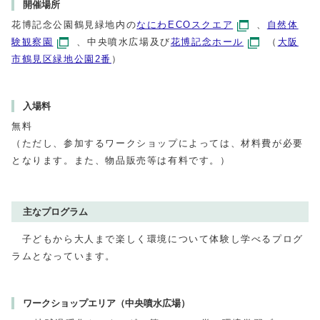
開催場所
花博記念公園鶴見緑地内の
なにわECOスクエア
、
自然体
験観察園
、中央噴水広場及び
花博記念ホール
（
大阪
市鶴見区緑地公園2番
）
入場料
無料
（ただし、参加するワークショップによっては、材料費が必要
となります。また、物品販売等は有料です。）
主なプログラム
子どもから大人まで楽しく環境について体験し学べるプログ
ラムとなっています。
ワークショップエリア（中央噴水広場）