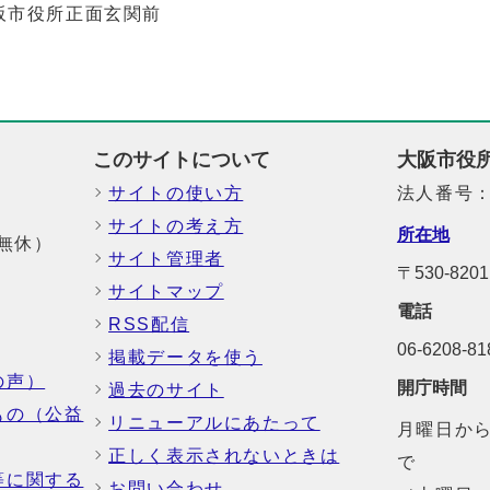
阪市役所正面玄関前
このサイトについて
大阪市役
サイトの使い方
法人番号：6
サイトの考え方
所在地
中無休）
サイト管理者
〒530-8
サイトマップ
電話
RSS配信
06-6208-
掲載データを使う
の声）
開庁時間
過去のサイト
もの（公益
リニューアルにあたって
月曜日から
正しく表示されないときは
で
等に関する
お問い合わせ