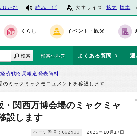
ふりがな
読み上げ
文字サイズ
拡大
標準
くらし
イベント・観光
よくある質問
選
検索
検索ヘルプ
経済戦略局報道発表資料
場のミャクミャクモニュメントを移設します
阪・関西万博会場のミャクミャ
移設します
ページ番号：662900
2025年10月17日