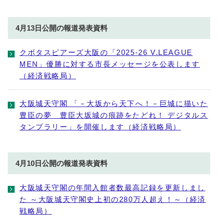
4月13日公開の報道発表資料
クボタスピアーズ大阪の「2025-26 V.LEAGUE
MEN」優勝に対する市長メッセージを公表します
（経済戦略局）
大阪城天守閣 「－大坂から天下へ！－巨城に描いた
豊臣の夢 豊臣大坂城の痕跡をたどれ！ デジタルス
タンプラリー」を開催します（経済戦略局）
4月10日公開の報道発表資料
大阪城天守閣の年間入館者数最高記録を更新しまし
た ～大阪城天守閣史上初の280万人超え！～（経済
戦略局）