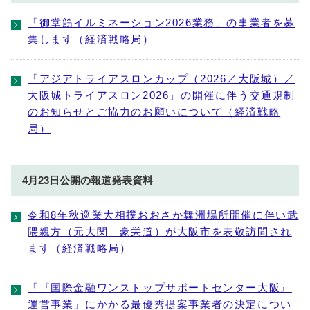
「御堂筋イルミネーション2026業務」の事業者を募
集します（経済戦略局）
「アジアトライアスロンカップ（2026／大阪城）／
大阪城トライアスロン2026」の開催に伴う交通規制
のお知らせとご協力のお願いについて（経済戦略
局）
4月23日公開の報道発表資料
令和8年秋巡業大相撲おおさか舞洲場所開催に伴い武
隈親方（元大関 豪栄道）が大阪市を表敬訪問され
ます（経済戦略局）
「『国際金融ワンストップサポートセンター大阪』
運営事業」にかかる最優秀提案事業者の決定につい