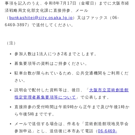
事項を記入のうえ、令和8年7月17日（金曜日）までに大阪市経
済戦略局文化部文化課に直接持参、メール
（
bunkashitei@city.osaka.lg.jp
）又はファックス（06-
6469-3897）で送付してください。
（注）
参加人数は1法人につき2名までとします。
募集要項等の資料はご持参ください。
駐車台数が限られているため、公共交通機関をご利用くだ
さい。
説明会で配付した資料等は、後日、「
大阪市立芸術創造館
指定管理者募集要項等について
」で公表します。
直接持参の受付時間は午前9時から正午まで及び午後1時か
ら午後5時までです。
メールで送信する場合は、件名を「芸術創造館現地見学会
参加申込」とし、送信後に本市あて電話（
06-6469-