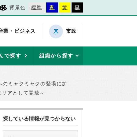
背景色
標準
青
黄
黒
産業・ビジネス
市政
んで探す
組織から探す
へのミャクミャクの登場に加
エリアとして開放～
探している情報が見つからない