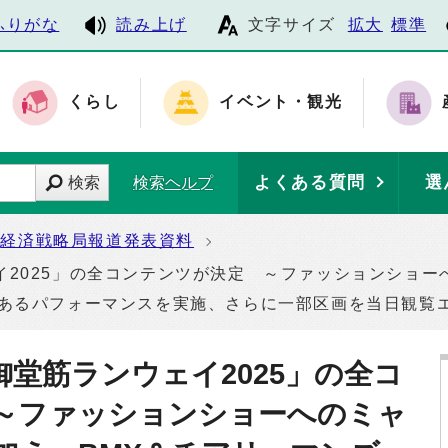
ふりがな
読み上げ
文字サイズ
拡大
標準
くらし
イベント・観光
よくある質問
選
検索
検索ヘルプ
経済戦略局報道発表資料
イ2025」の全コンテンツが決定 ～ファッションショー
力あるパフォーマンスを実施、さらに一部区画を当日観覧
堂筋ランウェイ2025」の全コ
～ファッションショーへのミャ