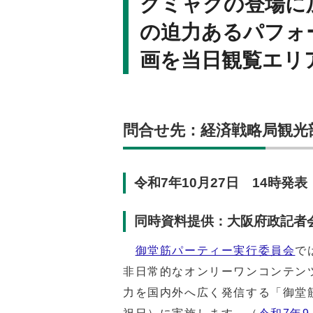
クミャクの登場に
の迫力あるパフォ
画を当日観覧エリ
問合せ先：経済戦略局観光部観光
令和7年10月27日 14時発表
同時資料提供：大阪府政記者
御堂筋パーティー実行委員会
で
非日常的なオンリーワンコンテン
力を国内外へ広く発信する「御堂筋