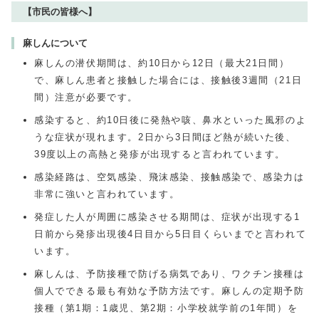
【市民の皆様へ】
麻しんについて
麻しんの潜伏期間は、約10日から12日（最大21日間）
で、麻しん患者と接触した場合には、接触後3週間（21日
間）注意が必要です。
感染すると、約10日後に発熱や咳、鼻水といった風邪のよ
うな症状が現れます。2日から3日間ほど熱が続いた後、
39度以上の高熱と発疹が出現すると言われています。
感染経路は、空気感染、飛沫感染、接触感染で、感染力は
非常に強いと言われています。
発症した人が周囲に感染させる期間は、症状が出現する1
日前から発疹出現後4日目から5日目くらいまでと言われて
います。
麻しんは、予防接種で防げる病気であり、ワクチン接種は
個人でできる最も有効な予防方法です。麻しんの定期予防
接種（第1期：1歳児、第2期：小学校就学前の1年間）を