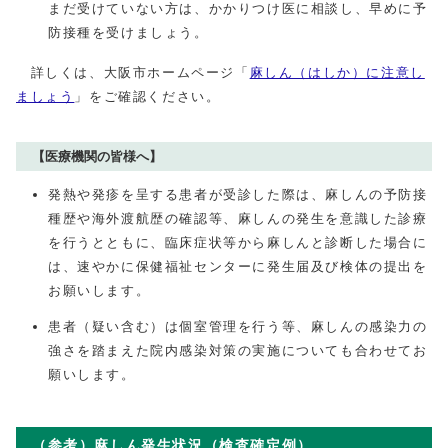
まだ受けていない方は、かかりつけ医に相談し、早めに予
防接種を受けましょう。
詳しくは、大阪市ホームページ「
麻しん（はしか）に注意し
ましょう
」をご確認ください。
【医療機関の皆様へ】
発熱や発疹を呈する患者が受診した際は、麻しんの予防接
種歴や海外渡航歴の確認等、麻しんの発生を意識した診療
を行うとともに、臨床症状等から麻しんと診断した場合に
は、速やかに保健福祉センターに発生届及び検体の提出を
お願いします。
患者（疑い含む）は個室管理を行う等、麻しんの感染力の
強さを踏まえた院内感染対策の実施についても合わせてお
願いします。
（参考）麻しん発生状況（検査確定例）