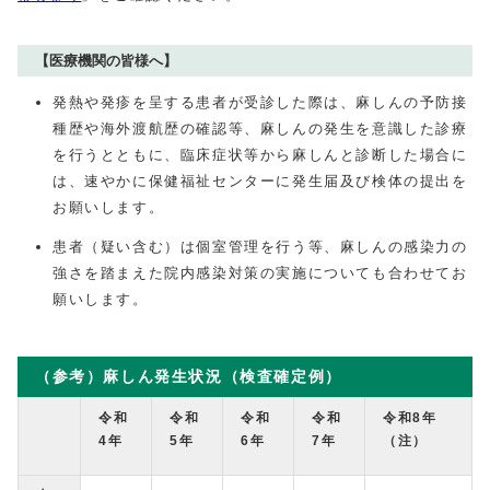
【医療機関の皆様へ】
発熱や発疹を呈する患者が受診した際は、麻しんの予防接
種歴や海外渡航歴の確認等、麻しんの発生を意識した診療
を行うとともに、臨床症状等から麻しんと診断した場合に
は、速やかに保健福祉センターに発生届及び検体の提出を
お願いします。
患者（疑い含む）は個室管理を行う等、麻しんの感染力の
強さを踏まえた院内感染対策の実施についても合わせてお
願いします。
（参考）麻しん発生状況（検査確定例）
令和
令和
令和
令和
令和8年
4年
5年
6年
7年
（注）