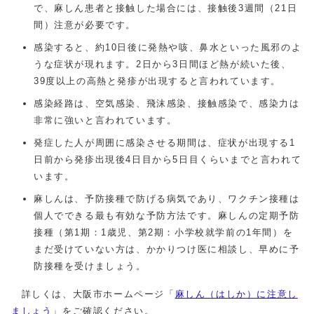
で、麻しん患者と接触した場合には、接触後3週間（21日
間）注意が必要です。
感染すると、約10日後に発熱や咳、鼻水といった風邪のよ
うな症状が現れます。2日から3日間ほど熱が続いた後、
39度以上の高熱と発疹が出現すると言われています。
感染経路は、空気感染、飛沫感染、接触感染で、感染力は
非常に強いと言われています。
発症した人が周囲に感染させる期間は、症状が出現する1
日前から発疹出現後4日目から5日目くらいまでと言われて
います。
麻しんは、予防接種で防げる病気であり、ワクチン接種は
個人でできる最も有効な予防方法です。麻しんの定期予防
接種（第1期：1歳児、第2期：小学校就学前の1年間）を
まだ受けていない方は、かかりつけ医に相談し、早めに予
防接種を受けましょう。
詳しくは、大阪市ホームページ「
麻しん（はしか）に注意し
ましょう
」をご確認ください。